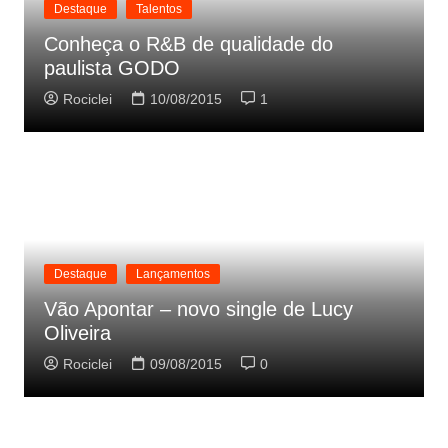
Destaque
Talentos
Conheça o R&B de qualidade do
paulista GODO
Rociclei
10/08/2015
1
Destaque
Lançamentos
Vão Apontar – novo single de Lucy
Oliveira
Rociclei
09/08/2015
0