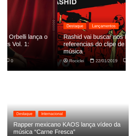
Destaque
Lançamentos
Rashid vai buscar nos HQs as
referencias do clipe de sua nova
C
música
p
Rociclei
22/01/2019
0
Destaque
Internacional
Rapper mexicano KAOS lança vídeo da
música “Carne Fresca”