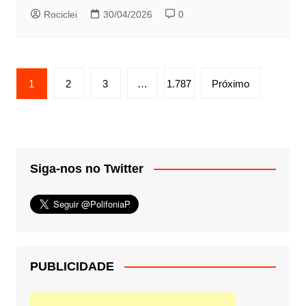
Rociclei
30/04/2026
0
Paginação
1
2
3
…
1.787
Próximo
de
posts
Siga-nos no Twitter
PUBLICIDADE