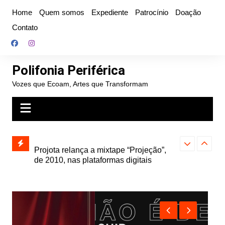
Ir
Home
Quem somos
Expediente
Patrocínio
Doação
para
Contato
o
conteúdo
Polifonia Periférica
Vozes que Ecoam, Artes que Transformam
” e abre
Projota relança a mixtape “Projeção”,
Farofa Carioca
k autoral,
de 2010, nas plataformas digitais
duplo e faz s
Seu Jorge no 