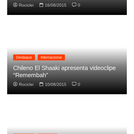
Rociclei
16/08/2015
0
Destaque
Internacional
Chileno El Shaaki apresenta videoclipe
“Remembah”
Rociclei
10/08/2015
0