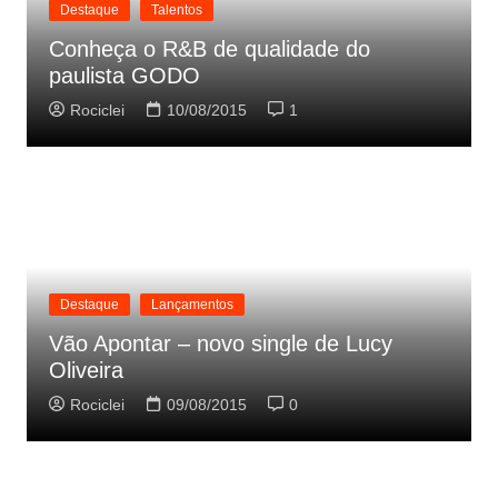
Destaque
Talentos
Conheça o R&B de qualidade do
paulista GODO
Rociclei
10/08/2015
1
Destaque
Lançamentos
Vão Apontar – novo single de Lucy
Oliveira
Rociclei
09/08/2015
0