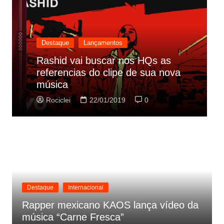
Destaque
Lançamentos
Rashid vai buscar nos HQs as
referencias do clipe de sua nova
C
música
p
Rociclei
22/01/2019
0
Destaque
Internacional
Rapper mexicano KAOS lança vídeo da
música “Carne Fresca”