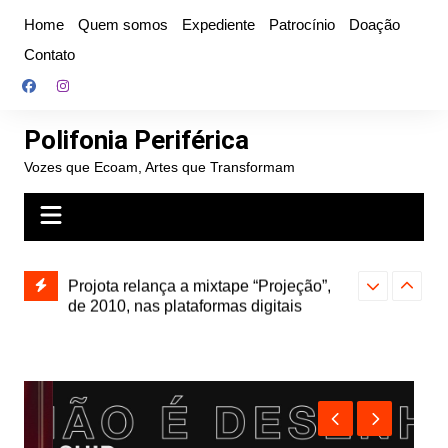
Ir
Home
Quem somos
Expediente
Patrocínio
Doação
para
Contato
o
conteúdo
Polifonia Periférica
Vozes que Ecoam, Artes que Transformam
” e abre
Projota relança a mixtape “Projeção”,
Farofa Carioca
k autoral,
de 2010, nas plataformas digitais
duplo e faz s
Seu Jorge no 