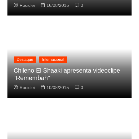
Rociclei
16/08/2015
0
Destaque
Internacional
Chileno El Shaaki apresenta videoclipe
“Remembah”
Rociclei
10/08/2015
0