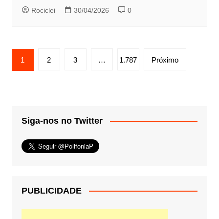
Rociclei
30/04/2026
0
Paginação
1
2
3
…
1.787
Próximo
de
posts
Siga-nos no Twitter
PUBLICIDADE