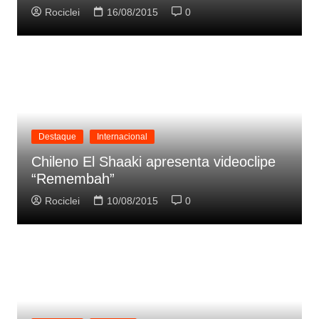
Rociclei
16/08/2015
0
Destaque
Internacional
Chileno El Shaaki apresenta videoclipe
“Remembah”
Rociclei
10/08/2015
0