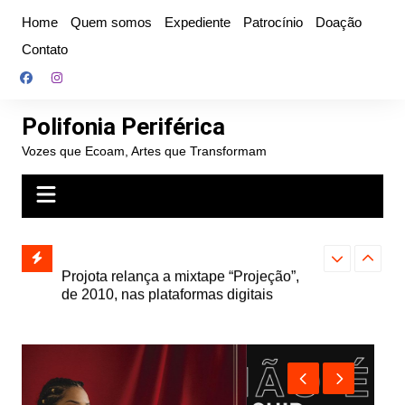
Ir
Home
Quem somos
Expediente
Patrocínio
Doação
para
Contato
o
conteúdo
Polifonia Periférica
Vozes que Ecoam, Artes que Transformam
” e abre
Projota relança a mixtape “Projeção”,
Farofa Carioca
k autoral,
de 2010, nas plataformas digitais
duplo e faz s
Seu Jorge no 