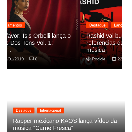
Destaque
Lançamentos
Rashid vai buscar nos HQs as
referencias do clipe de sua nova
C
música
p
Rociclei
22/01/2019
0
Destaque
Internacional
Rapper mexicano KAOS lança vídeo da
música “Carne Fresca”