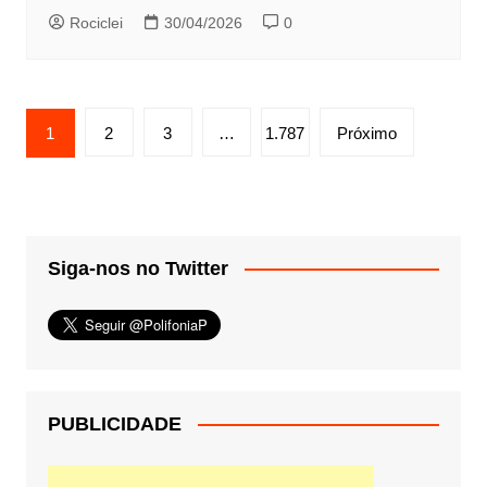
Rociclei
30/04/2026
0
Paginação
1
2
3
…
1.787
Próximo
de
posts
Siga-nos no Twitter
PUBLICIDADE