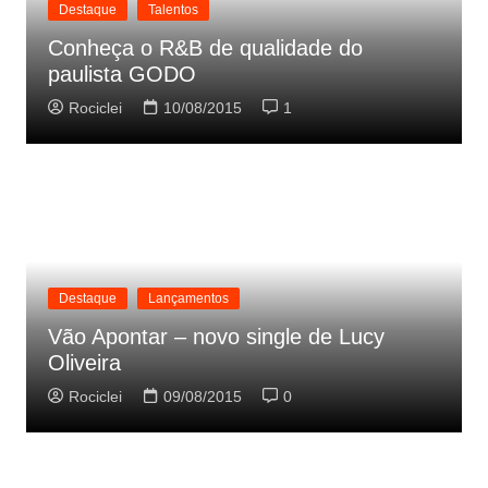
Destaque
Talentos
Conheça o R&B de qualidade do
paulista GODO
Rociclei
10/08/2015
1
Destaque
Lançamentos
Vão Apontar – novo single de Lucy
Oliveira
Rociclei
09/08/2015
0