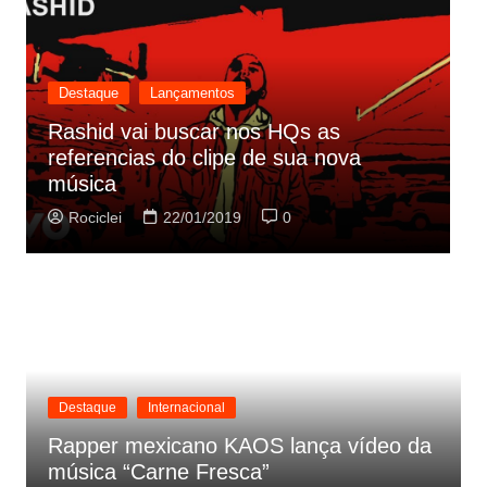
Destaque
Lançamentos
Rashid vai buscar nos HQs as
referencias do clipe de sua nova
C
música
p
Rociclei
22/01/2019
0
Destaque
Internacional
Rapper mexicano KAOS lança vídeo da
música “Carne Fresca”