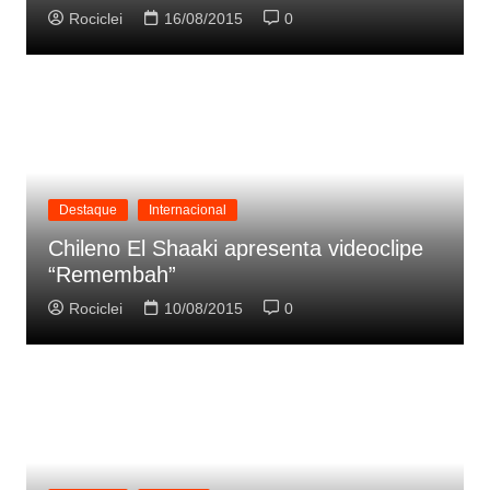
Rociclei
16/08/2015
0
Destaque
Internacional
Chileno El Shaaki apresenta videoclipe
“Remembah”
Rociclei
10/08/2015
0