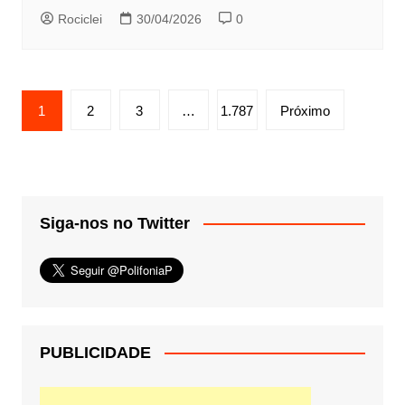
Rociclei
30/04/2026
0
Paginação
1
2
3
…
1.787
Próximo
de
posts
Siga-nos no Twitter
PUBLICIDADE