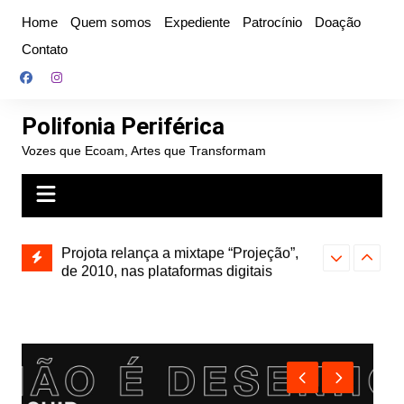
Ir
Home
Quem somos
Expediente
Patrocínio
Doação
para
Contato
o
conteúdo
Polifonia Periférica
Vozes que Ecoam, Artes que Transformam
” e abre
Projota relança a mixtape “Projeção”,
Farofa Carioca
k autoral,
de 2010, nas plataformas digitais
duplo e faz s
Seu Jorge no 