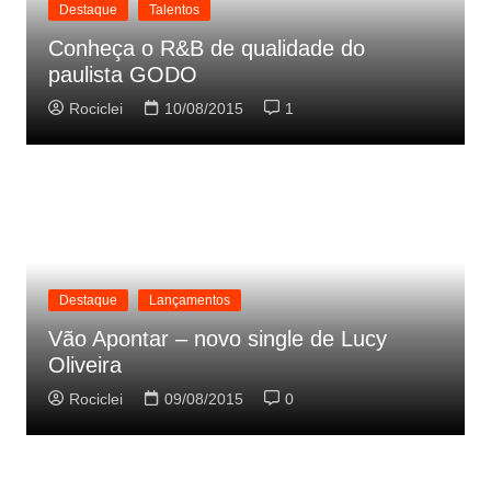
Destaque
Talentos
Conheça o R&B de qualidade do
paulista GODO
Rociclei
10/08/2015
1
Destaque
Lançamentos
Vão Apontar – novo single de Lucy
Oliveira
Rociclei
09/08/2015
0