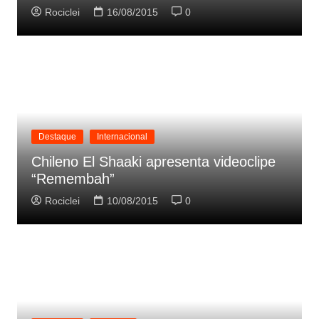
Rociclei
16/08/2015
0
Destaque
Internacional
Chileno El Shaaki apresenta videoclipe
“Remembah”
Rociclei
10/08/2015
0