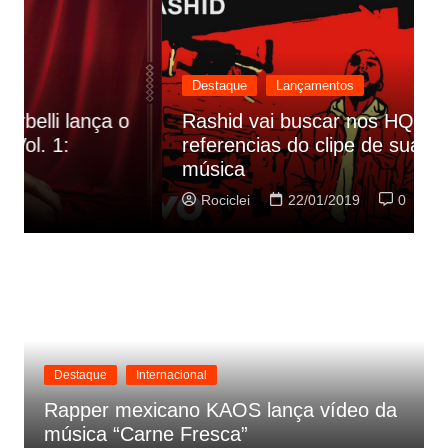
Destaque
Lançamentos
Rashid vai buscar nos HQs as
referencias do clipe de sua nova
C
música
p
Rociclei
22/01/2019
0
Destaque
Internacional
Rapper mexicano KAOS lança vídeo da
música “Carne Fresca”