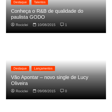
Destaque
Talentos
Conheça o R&B de qualidade do
paulista GODO
Rociclei
10/08/2015
1
Destaque
Lançamentos
Vão Apontar – novo single de Lucy
Oliveira
Rociclei
09/08/2015
0