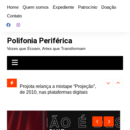
Ir
Home
Quem somos
Expediente
Patrocínio
Doação
para
Contato
o
conteúdo
Polifonia Periférica
Vozes que Ecoam, Artes que Transformam
” e abre
Projota relança a mixtape “Projeção”,
Farofa Carioca
k autoral,
de 2010, nas plataformas digitais
duplo e faz s
Seu Jorge no 