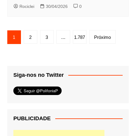
Rociclei
30/04/2026
0
Paginação
1
2
3
…
1.787
Próximo
de
posts
Siga-nos no Twitter
PUBLICIDADE