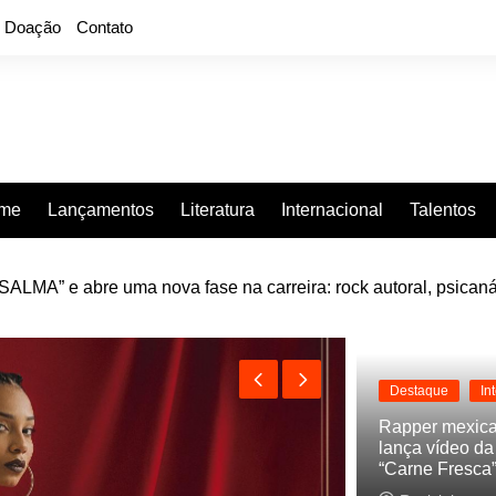
Doação
Contato
rme
Lançamentos
Literatura
Internacional
Talentos
LMA” e abre uma nova fase na carreira: rock autoral, psicaná
e “Projeção”, de 2010, nas plataformas digitais
Destaque
In
Rapper mexic
lança vídeo d
“Carne Fresca