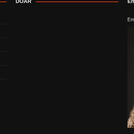
DOAR
En
En