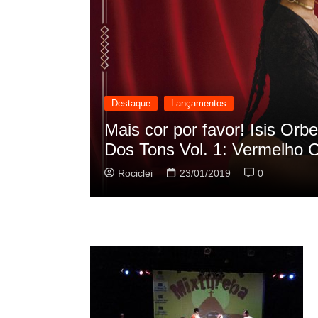
Destaque
Lançamentos
Oscilação
Rashid vai buscar nos HQs 
sua nova música
Rociclei
22/01/2019
0