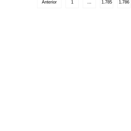
Paginação
Anterior
1
…
1.785
1.786
de
posts