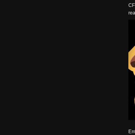
CFBTM 1 – 
rea
ído
Ent