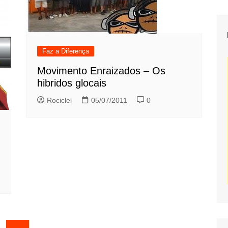
Faz a Diferença
Movimento Enraizados – Os
hibridos glocais
Rociclei
05/07/2011
0