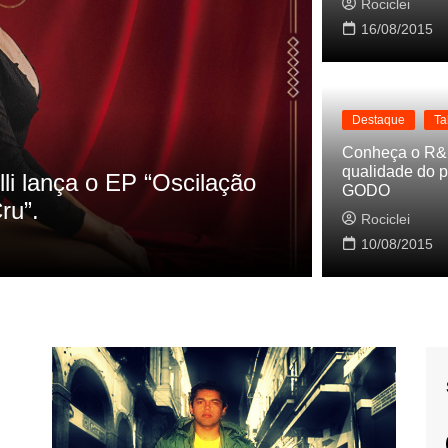
Rociclei
16/08/2015
Destaque
Ta
Destaque
L
Conheça o R&
qualidade do p
as referencias do clipe de
Cynthia L
GODO
Baleiro
Rociclei
10/08/2015
Rociclei