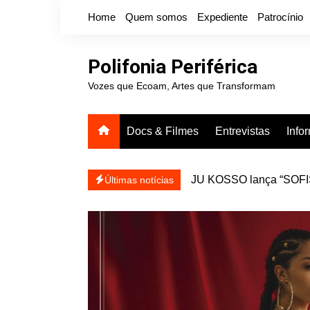
Ir
Home
Quem somos
Expediente
Patrocínio
para
o
conteúdo
Polifonia Periférica
Vozes que Ecoam, Artes que Transformam
Docs & Filmes
Entrevistas
Info
JU KOSSO lança “SOFISA
reapresentar
Últimas notícias
Projota relança a mixtap