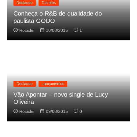
Destaque
Talentos
Conheça o R&B de qualidade do
paulista GODO
Rociclei
10/08/2015
1
Destaque
Lançamentos
Vão Apontar – novo single de Lucy
Oliveira
Rociclei
09/08/2015
0