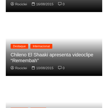
Rociclei
16/08/2015
0
Destaque
Internacional
Chileno El Shaaki apresenta videoclipe
“Remembah”
Rociclei
10/08/2015
0