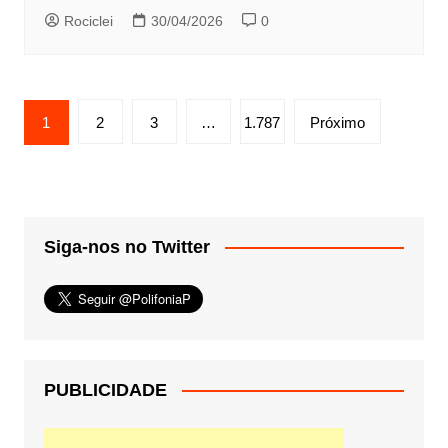
Rociclei
30/04/2026
0
Paginação
1
2
3
…
1.787
Próximo
de
posts
Siga-nos no Twitter
PUBLICIDADE