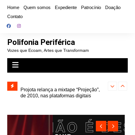
Ir
Home
Quem somos
Expediente
Patrocínio
Doação
para
Contato
o
conteúdo
Polifonia Periférica
Vozes que Ecoam, Artes que Transformam
” e abre
Projota relança a mixtape “Projeção”,
Farofa Carioca
k autoral,
de 2010, nas plataformas digitais
duplo e faz s
Seu Jorge no 