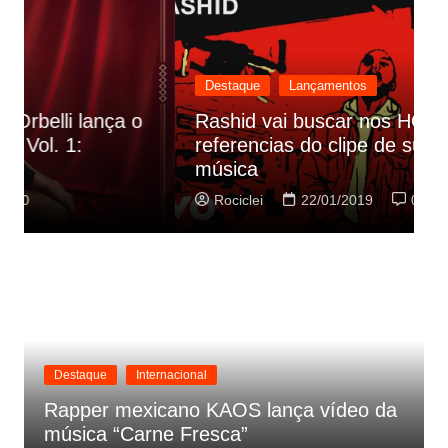
Destaque
Lançamentos
Rashid vai buscar nos HQs as
referencias do clipe de sua nova
C
música
p
Rociclei
22/01/2019
0
Destaque
Internacional
Rapper mexicano KAOS lança vídeo da
música “Carne Fresca”