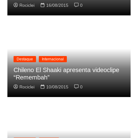
Rociclei
16/08/2015
0
Destaque
Internacional
Chileno El Shaaki apresenta videoclipe
“Remembah”
Rociclei
10/08/2015
0