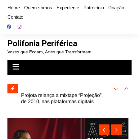
Ir
Home
Quem somos
Expediente
Patrocínio
Doação
para
Contato
o
conteúdo
Polifonia Periférica
Vozes que Ecoam, Artes que Transformam
” e abre
Projota relança a mixtape “Projeção”,
Farofa Carioca
k autoral,
de 2010, nas plataformas digitais
duplo e faz s
Seu Jorge no 