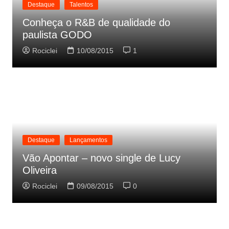
Destaque
Talentos
Conheça o R&B de qualidade do
paulista GODO
Rociclei
10/08/2015
1
Destaque
Lançamentos
Vão Apontar – novo single de Lucy
Oliveira
Rociclei
09/08/2015
0