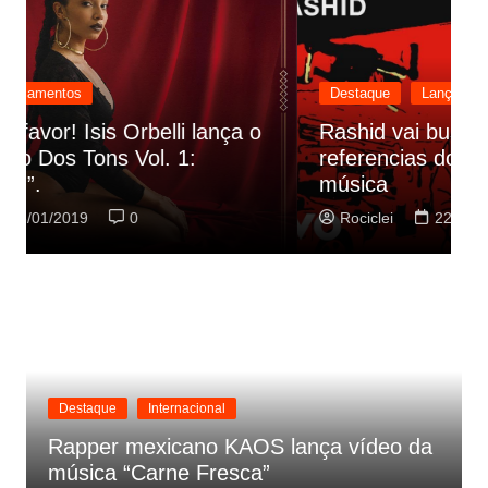
Destaque
Lançamentos
Rashid vai buscar nos HQs as
referencias do clipe de sua nova
C
música
p
Rociclei
22/01/2019
0
Destaque
Internacional
Rapper mexicano KAOS lança vídeo da
música “Carne Fresca”