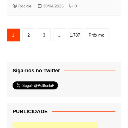
Rociclei
30/04/2026
0
Paginação
1
2
3
…
1.787
Próximo
de
posts
Siga-nos no Twitter
PUBLICIDADE