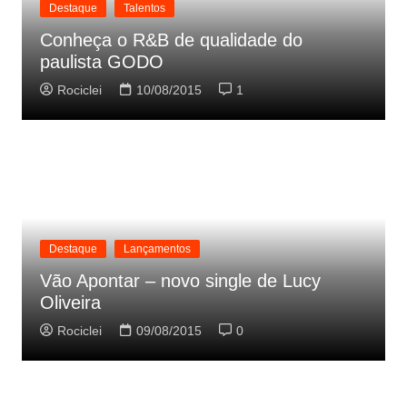
Destaque
Talentos
Conheça o R&B de qualidade do
paulista GODO
Rociclei
10/08/2015
1
Destaque
Lançamentos
Vão Apontar – novo single de Lucy
Oliveira
Rociclei
09/08/2015
0