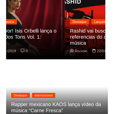
Destaque
Lançamentos
Rashid vai buscar nos HQs as
referencias do clipe de sua nova
C
música
p
Rociclei
22/01/2019
0
Destaque
Internacional
Rapper mexicano KAOS lança vídeo da
música “Carne Fresca”