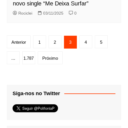
novo single “Me Deixa Surfar”
Rociclei
03/11/2025
0
Paginação
Anterior
1
2
3
4
5
de
posts
…
1.787
Próximo
Siga-nos no Twitter