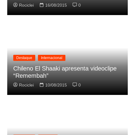
Rociclei
16/08/2015
0
Destaque
Internacional
Chileno El Shaaki apresenta videoclipe
“Remembah”
Rociclei
10/08/2015
0