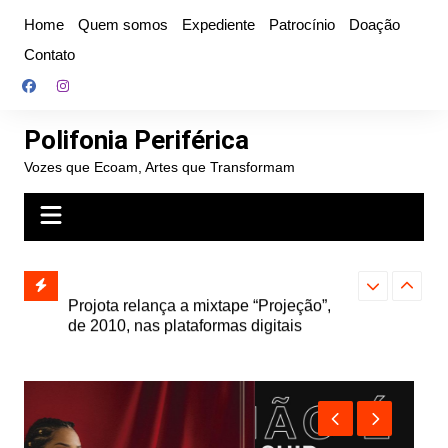
Ir
Home
Quem somos
Expediente
Patrocínio
Doação
para
Contato
o
conteúdo
Polifonia Periférica
Vozes que Ecoam, Artes que Transformam
” e abre
Projota relança a mixtape “Projeção”,
Farofa Carioca
k autoral,
de 2010, nas plataformas digitais
duplo e faz s
Seu Jorge no 