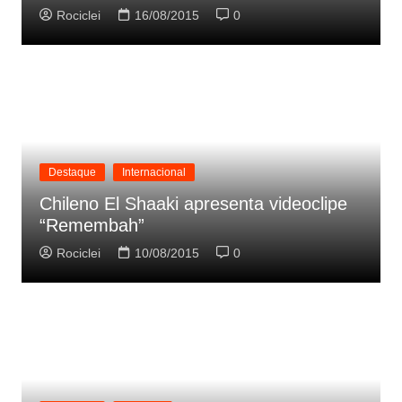
Rociclei
16/08/2015
0
Destaque
Internacional
Chileno El Shaaki apresenta videoclipe
“Remembah”
Rociclei
10/08/2015
0