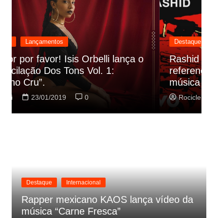
Destaque
Lançamentos
Rashid vai buscar nos HQs as
referencias do clipe de sua nova
C
música
p
Rociclei
22/01/2019
0
Destaque
Internacional
Rapper mexicano KAOS lança vídeo da
música “Carne Fresca”