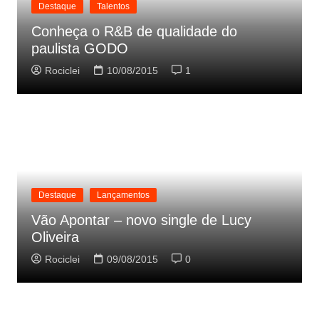
Destaque
Talentos
Conheça o R&B de qualidade do
paulista GODO
Rociclei
10/08/2015
1
Destaque
Lançamentos
Vão Apontar – novo single de Lucy
Oliveira
Rociclei
09/08/2015
0