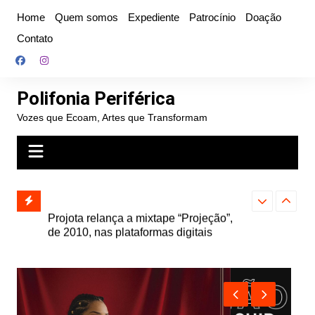
Ir
Home
Quem somos
Expediente
Patrocínio
Doação
para
Contato
o
conteúdo
Polifonia Periférica
Vozes que Ecoam, Artes que Transformam
” e abre
Projota relança a mixtape “Projeção”,
Farofa Carioca
k autoral,
de 2010, nas plataformas digitais
duplo e faz s
Seu Jorge no 