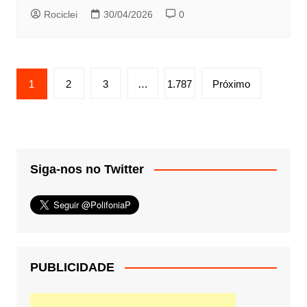
Rociclei
30/04/2026
0
Paginação
1
2
3
…
1.787
Próximo
de
posts
Siga-nos no Twitter
PUBLICIDADE