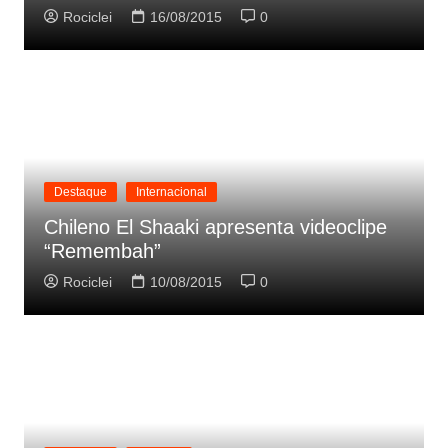
Rociclei
16/08/2015
0
Destaque
Internacional
Chileno El Shaaki apresenta videoclipe
“Remembah”
Rociclei
10/08/2015
0