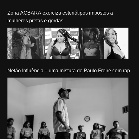
Zona AGBARA exorciza esteriótipos impostos a
mulheres pretas e gordas
Netão Influência – uma mistura de Paulo Freire com rap