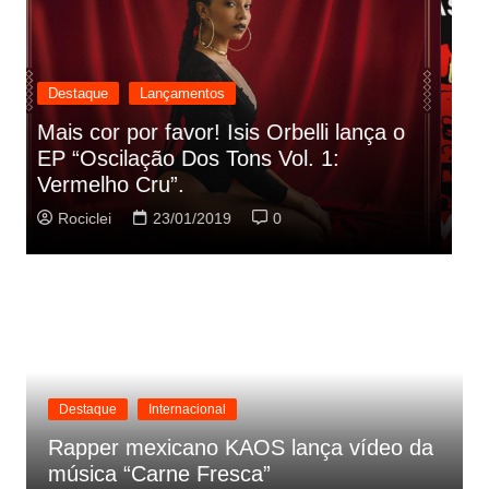
Destaque
Lançamentos
Rashid vai buscar nos HQs as
referencias do clipe de sua nova
C
música
p
Rociclei
22/01/2019
0
Destaque
Internacional
Rapper mexicano KAOS lança vídeo da
música “Carne Fresca”