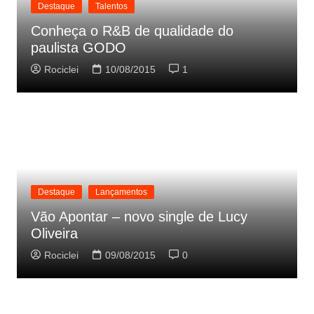
Destaque
Talentos
Conheça o R&B de qualidade do
paulista GODO
Rociclei
10/08/2015
1
Destaque
Lançamentos
Vão Apontar – novo single de Lucy
Oliveira
Rociclei
09/08/2015
0