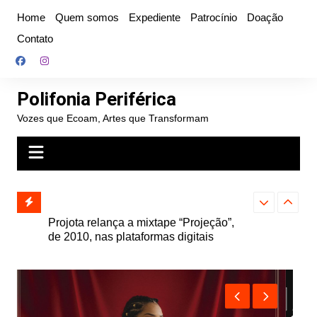
Ir
Home
Quem somos
Expediente
Patrocínio
Doação
para
Contato
o
conteúdo
Polifonia Periférica
Vozes que Ecoam, Artes que Transformam
” e abre
Projota relança a mixtape “Projeção”,
Farofa Carioca
k autoral,
de 2010, nas plataformas digitais
duplo e faz s
Seu Jorge no 