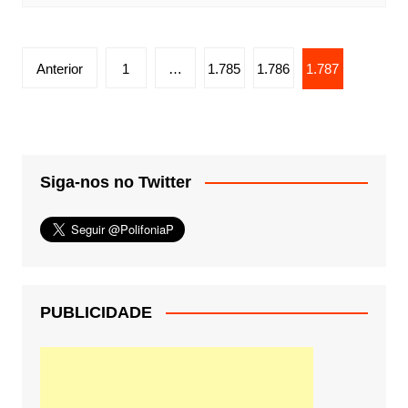
Paginação
Anterior
1
…
1.785
1.786
1.787
de
posts
Siga-nos no Twitter
PUBLICIDADE