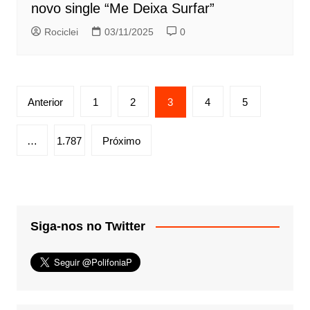
novo single “Me Deixa Surfar”
Rociclei
03/11/2025
0
Paginação
Anterior
1
2
3
4
5
de
posts
…
1.787
Próximo
Siga-nos no Twitter