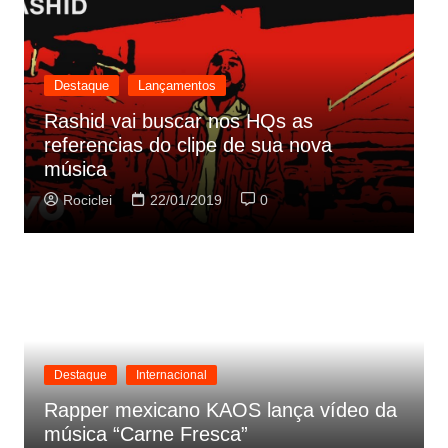
Destaque
Lançamentos
Rashid vai buscar nos HQs as
referencias do clipe de sua nova
C
música
p
Rociclei
22/01/2019
0
Destaque
Internacional
Rapper mexicano KAOS lança vídeo da
música “Carne Fresca”