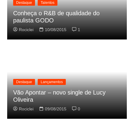
Destaque
Talentos
Conheça o R&B de qualidade do
paulista GODO
Rociclei
10/08/2015
1
Destaque
Lançamentos
Vão Apontar – novo single de Lucy
Oliveira
Rociclei
09/08/2015
0