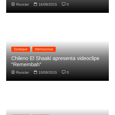
Rociclei
16/08/2015
0
Destaque
Internacional
Chileno El Shaaki apresenta videoclipe
“Remembah”
Rociclei
10/08/2015
0