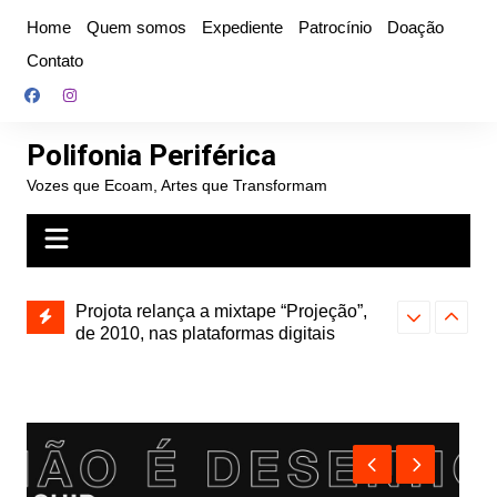
Ir
Home
Quem somos
Expediente
Patrocínio
Doação
para
Contato
o
conteúdo
Polifonia Periférica
Vozes que Ecoam, Artes que Transformam
” e abre
Projota relança a mixtape “Projeção”,
Farofa Carioca
k autoral,
de 2010, nas plataformas digitais
duplo e faz s
Seu Jorge no 