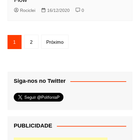
Rociclei
16/12/2020
0
Paginação
1
2
Próximo
de
posts
Siga-nos no Twitter
PUBLICIDADE