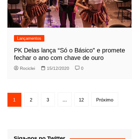
Lançamentos
PK Delas lança “Só o Básico” e promete
fechar o ano com chave de ouro
Rociclei
15/12/2020
0
Paginação
1
2
3
…
12
Próximo
de
posts
Siga-nos no Twitter