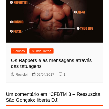
Colunas
Mundo Tattoo
Os Rappers e as mensagens através
das tatuagens
Rociclei
02/04/2017
1
Um comentário em “
CFBTM 3 – Ressuscita
São Gonçalo: liberta DJ!
”