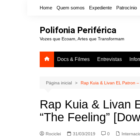
Ir
Home
Quem somos
Expediente
Patrocínio
para
o
conteúdo
Polifonia Periférica
Vozes que Ecoam, Artes que Transformam
Docs & Filmes
Entrevistas
Info
Página inicial
Rap Kuia & Livan EL Patron – 
Rap Kuia & Livan E
“The Feeling” [Dow
Rociclei
31/03/2019
0
Internaci