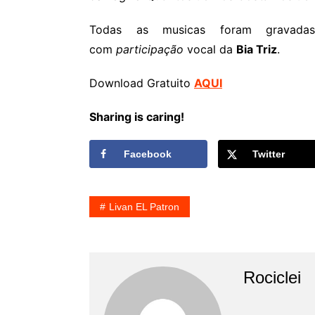
Todas as musicas foram grava
com
participação
vocal da
Bia Triz
.
Download Gratuito
AQUI
Sharing is caring!
Facebook
Twitter
Livan EL Patron
Rociclei