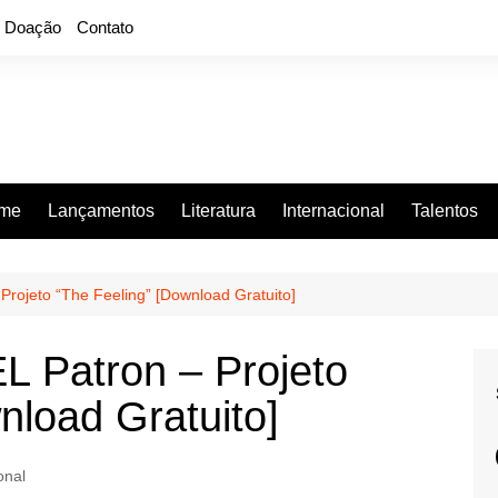
Doação
Contato
rme
Lançamentos
Literatura
Internacional
Talentos
Projeto “The Feeling” [Download Gratuito]
L Patron – Projeto
nload Gratuito]
onal