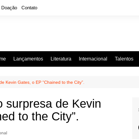
Doação
Contato
rme
Lançamentos
Literatura
Internacional
Talentos
e Kevin Gates, o EP “Chained to the City”.
 surpresa de Kevin
ed to the City”.
onal