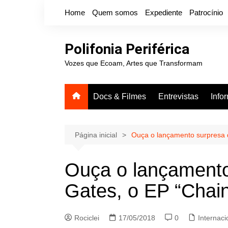
Ir
Home
Quem somos
Expediente
Patrocínio
para
o
conteúdo
Polifonia Periférica
Vozes que Ecoam, Artes que Transformam
Docs & Filmes
Entrevistas
Info
Página inicial
Ouça o lançamento surpresa d
Ouça o lançamento
Gates, o EP “Chain
Rociclei
17/05/2018
0
Internaci