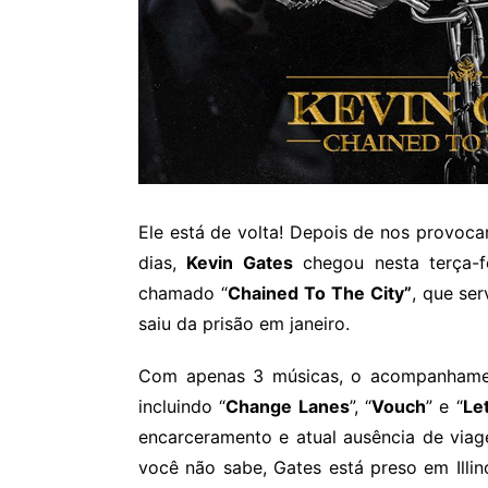
Ele está de volta! Depois de nos provoca
dias,
Kevin Gates
chegou nesta terça-f
chamado “
Chained To The City”
, que se
saiu da prisão em janeiro.
Com apenas 3 músicas, o acompanham
incluindo “
Change Lanes
”, “
Vouch
” e “
Let
encarceramento e atual ausência de viag
você não sabe, Gates está preso em Illi