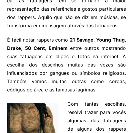
cá, as tatuagens tem se tornado a maior
representação das referências e gostos particulares
dos rappers. Aquilo que não se diz em músicas, se
transforma em mensagem através das tatuagens.
É fácil notar rappers como
21 Savage
,
Young Thug
,
Drake
,
50 Cent
,
Eminem
entre outros mostrando
suas tatuagens em clipes e fotos na internet, A
escolha dos desenhos muitas das vezes são
influenciados por gangues ou símbolos religiosos.
Também vemos muitas outras como coroas,
códigos de área e as famosas lágrimas.
Com tantas escolhas,
resolvi trazer para vocês
algumas das tatuagens
de alguns dos rappers