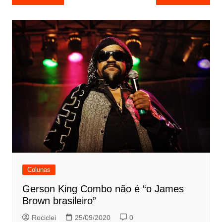
de
Post
Colunas
Gerson King Combo não é “o James
Brown brasileiro”
Rociclei
25/09/2020
0