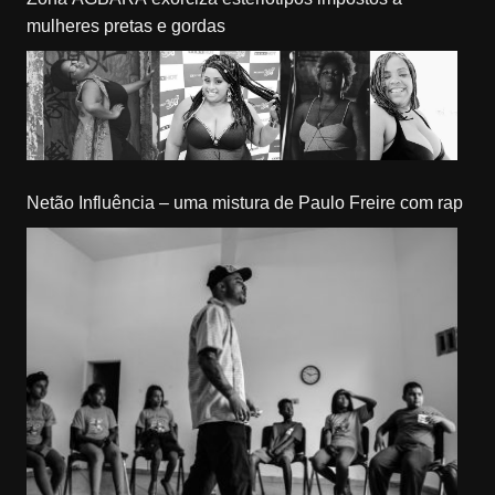
mulheres pretas e gordas
Netão Influência – uma mistura de Paulo Freire com rap