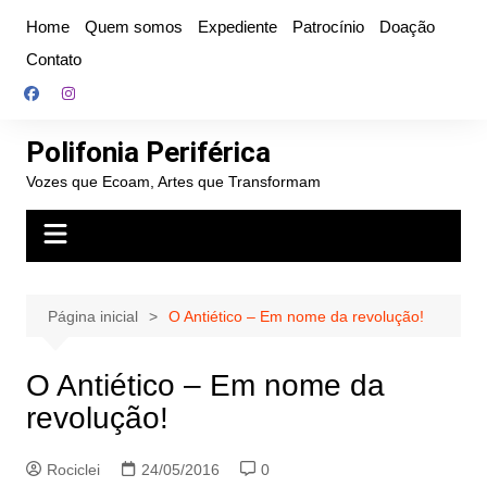
Ir
Home
Quem somos
Expediente
Patrocínio
Doação
para
Contato
o
conteúdo
Polifonia Periférica
Vozes que Ecoam, Artes que Transformam
Página inicial
O Antiético – Em nome da revolução!
O Antiético – Em nome da
revolução!
Rociclei
24/05/2016
0