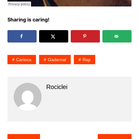
Sharing is caring!
Carioca
Gadernal
Rap
Rociclei
Navegação