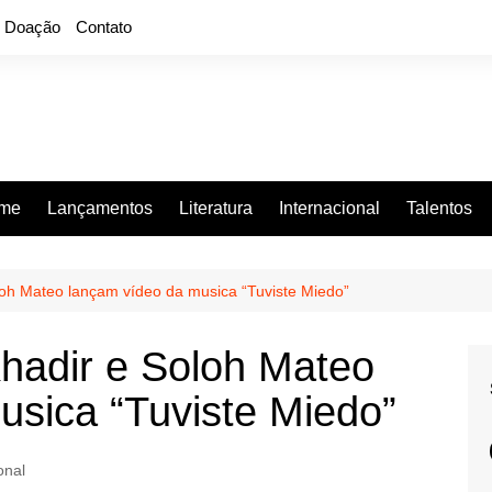
Doação
Contato
rme
Lançamentos
Literatura
Internacional
Talentos
oh Mateo lançam vídeo da musica “Tuviste Miedo”
hadir e Soloh Mateo
usica “Tuviste Miedo”
onal