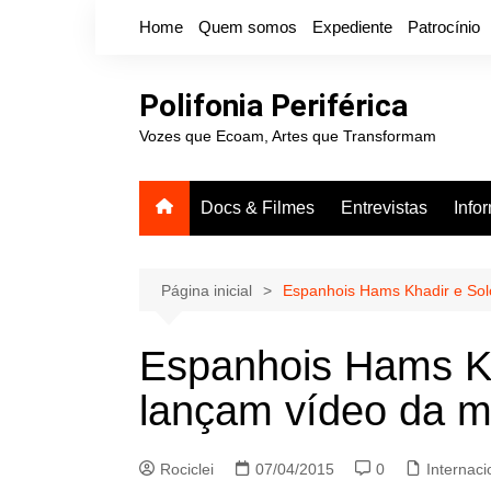
Ir
Home
Quem somos
Expediente
Patrocínio
para
o
conteúdo
Polifonia Periférica
Vozes que Ecoam, Artes que Transformam
Docs & Filmes
Entrevistas
Info
Página inicial
Espanhois Hams Khadir e Sol
Espanhois Hams K
lançam vídeo da m
Rociclei
07/04/2015
0
Internaci