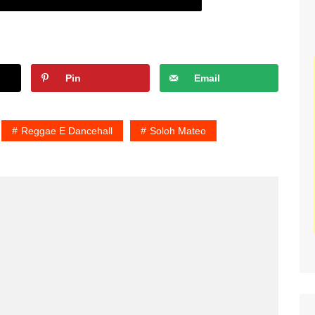
Pin
Email
Reggae E Dancehall
Soloh Mateo