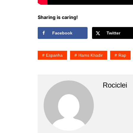
Sharing is caring!
Facebook
Twitter
Espanha
Hams Khadir
Rap
Rociclei