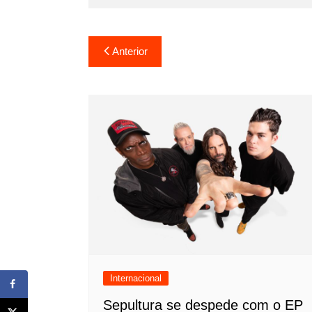
Navegação
Anterior
de
Post
Internacional
Sepultura se despede com o EP