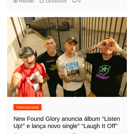
Rociclei
13/10/2025
0
Internacional
New Found Glory anuncia álbum “Listen
Up!” e lança novo single” “Laugh It Off”