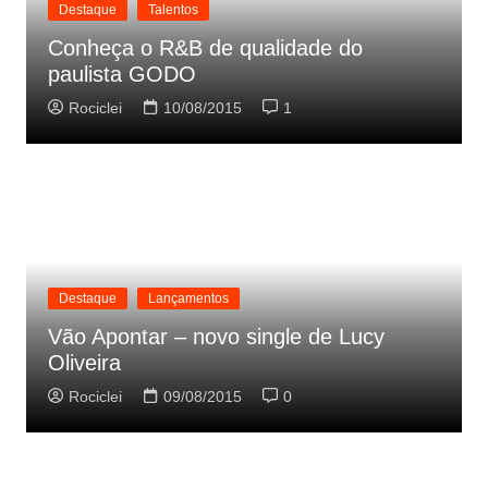
Destaque
Talentos
Conheça o R&B de qualidade do
paulista GODO
Rociclei
10/08/2015
1
Destaque
Lançamentos
Vão Apontar – novo single de Lucy
Oliveira
Rociclei
09/08/2015
0