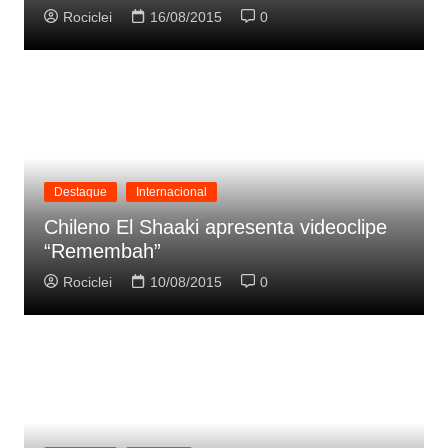
Rociclei
16/08/2015
0
Destaque
Internacional
Chileno El Shaaki apresenta videoclipe
“Remembah”
Rociclei
10/08/2015
0