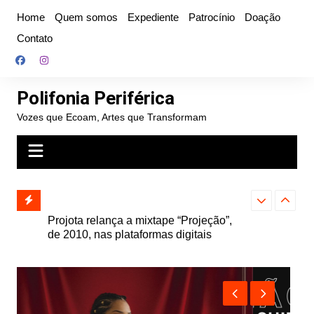
Ir
Home
Quem somos
Expediente
Patrocínio
Doação
para
Contato
o
conteúdo
Polifonia Periférica
Vozes que Ecoam, Artes que Transformam
” e abre
Projota relança a mixtape “Projeção”,
Farofa Carioca
k autoral,
de 2010, nas plataformas digitais
duplo e faz s
Seu Jorge no 