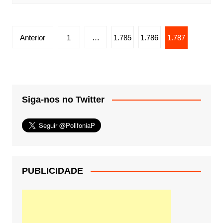
Paginação
Anterior
1
…
1.785
1.786
1.787
de
posts
Siga-nos no Twitter
PUBLICIDADE