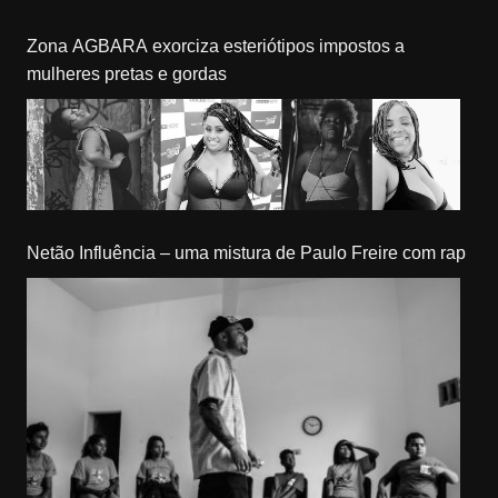
Zona AGBARA exorciza esteriótipos impostos a
mulheres pretas e gordas
Netão Influência – uma mistura de Paulo Freire com rap