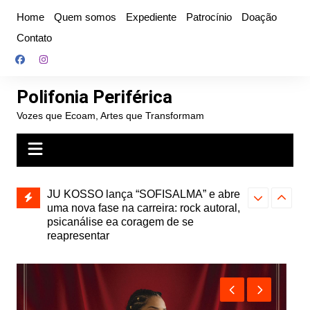
Ir
Home
Quem somos
Expediente
Patrocínio
Doação
para
Contato
o
conteúdo
Polifonia Periférica
Vozes que Ecoam, Artes que Transformam
” e abre
Projota relança a mixtape “Projeção”,
Farofa Carioca
k autoral,
de 2010, nas plataformas digitais
duplo e faz s
Seu Jorge no 