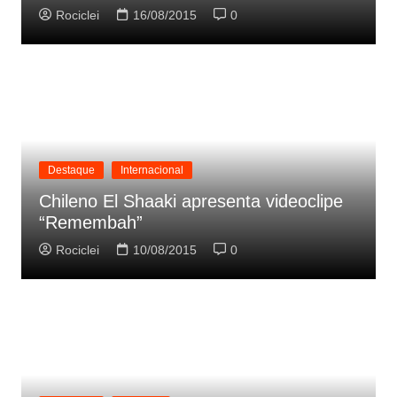
Rociclei
16/08/2015
0
Destaque
Internacional
Chileno El Shaaki apresenta videoclipe
“Remembah”
Rociclei
10/08/2015
0