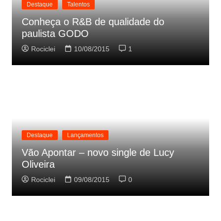
Destaque
Talentos
Conheça o R&B de qualidade do
paulista GODO
Rociclei
10/08/2015
1
Destaque
Lançamentos
Vão Apontar – novo single de Lucy
Oliveira
Rociclei
09/08/2015
0