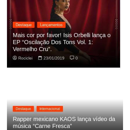
Destaque
Lançamentos
Rashid vai buscar nos HQs as
referencias do clipe de sua nova
C
música
p
Rociclei
22/01/2019
0
Destaque
Internacional
Rapper mexicano KAOS lança vídeo da
música “Carne Fresca”