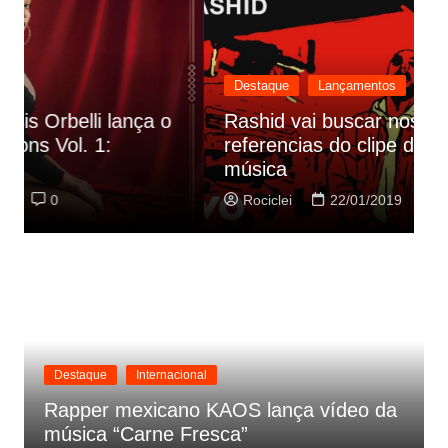
Destaque
Lançamentos
Rashid vai buscar nos HQs as
referencias do clipe de sua nova
C
música
p
Rociclei
22/01/2019
0
Destaque
Internacional
Rapper mexicano KAOS lança vídeo da
música “Carne Fresca”