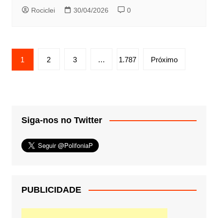
Rociclei
30/04/2026
0
Paginação
1
2
3
…
1.787
Próximo
de
posts
Siga-nos no Twitter
PUBLICIDADE