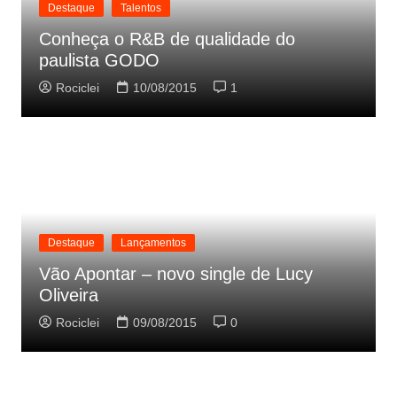
Destaque
Talentos
Conheça o R&B de qualidade do
paulista GODO
Rociclei
10/08/2015
1
Destaque
Lançamentos
Vão Apontar – novo single de Lucy
Oliveira
Rociclei
09/08/2015
0