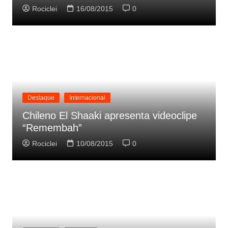
Rociclei
16/08/2015
0
Destaque
Internacional
Chileno El Shaaki apresenta videoclipe
“Remembah”
Rociclei
10/08/2015
0