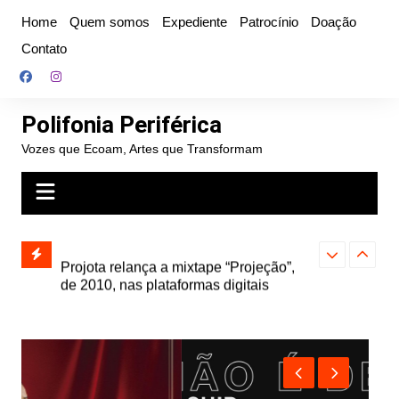
Ir
Home
Quem somos
Expediente
Patrocínio
Doação
para
Contato
o
conteúdo
Polifonia Periférica
Vozes que Ecoam, Artes que Transformam
” e abre
Projota relança a mixtape “Projeção”,
Farofa Carioca
k autoral,
de 2010, nas plataformas digitais
duplo e faz s
Seu Jorge no 