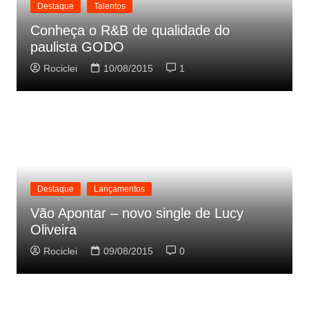
Destaque
Talentos
Conheça o R&B de qualidade do
paulista GODO
Rociclei
10/08/2015
1
Destaque
Lançamentos
Vão Apontar – novo single de Lucy
Oliveira
Rociclei
09/08/2015
0