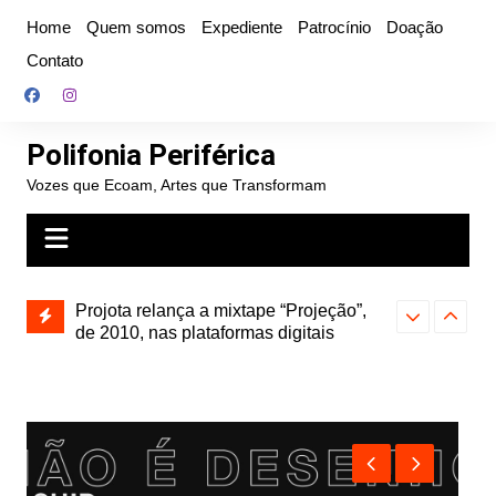
Ir
Home
Quem somos
Expediente
Patrocínio
Doação
para
Contato
o
conteúdo
Polifonia Periférica
Vozes que Ecoam, Artes que Transformam
” e abre
Projota relança a mixtape “Projeção”,
Farofa Carioca
k autoral,
de 2010, nas plataformas digitais
duplo e faz s
Seu Jorge no 