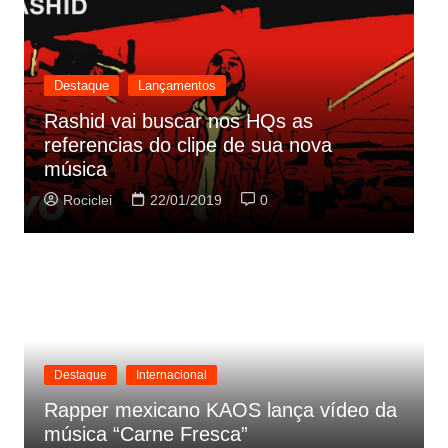
Destaque
Lançamentos
Rashid vai buscar nos HQs as
referencias do clipe de sua nova
C
música
p
Rociclei
22/01/2019
0
Destaque
Internacional
Rapper mexicano KAOS lança vídeo da
música “Carne Fresca”