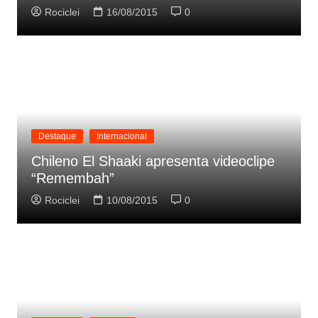
Rociclei
16/08/2015
0
Destaque
Internacional
Chileno El Shaaki apresenta videoclipe
“Remembah”
Rociclei
10/08/2015
0