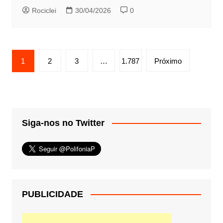
Rociclei
30/04/2026
0
Paginação
1
2
3
…
1.787
Próximo
de
posts
Siga-nos no Twitter
PUBLICIDADE