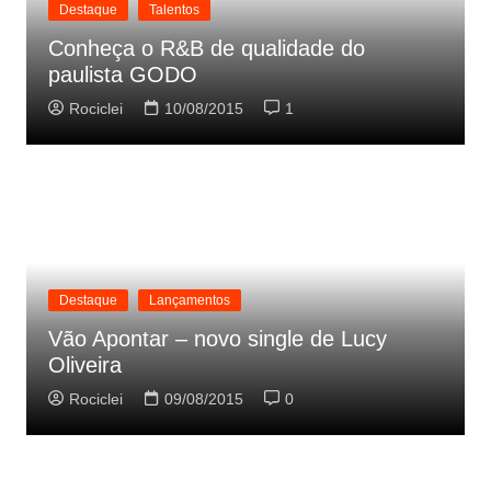
Destaque
Talentos
Conheça o R&B de qualidade do
paulista GODO
Rociclei
10/08/2015
1
Destaque
Lançamentos
Vão Apontar – novo single de Lucy
Oliveira
Rociclei
09/08/2015
0