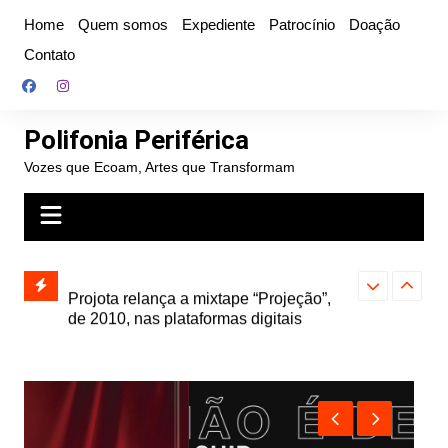
Ir
Home
Quem somos
Expediente
Patrocínio
Doação
para
Contato
o
conteúdo
Polifonia Periférica
Vozes que Ecoam, Artes que Transformam
” e abre
Projota relança a mixtape “Projeção”,
Farofa Carioca
k autoral,
de 2010, nas plataformas digitais
duplo e faz s
Seu Jorge no 