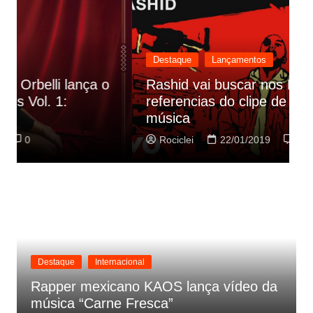
Destaque
Lançamentos
Rashid vai buscar nos HQs as
referencias do clipe de sua nova
C
música
p
Rociclei
22/01/2019
0
Destaque
Internacional
Rapper mexicano KAOS lança vídeo da
música “Carne Fresca”