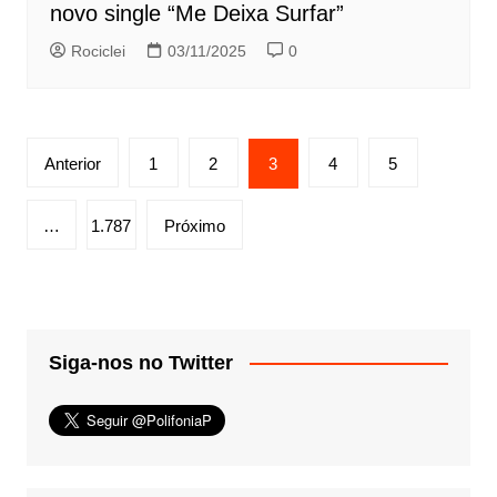
novo single “Me Deixa Surfar”
Rociclei
03/11/2025
0
Paginação
Anterior
1
2
3
4
5
de
posts
…
1.787
Próximo
Siga-nos no Twitter