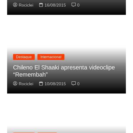
Rociclei
16/08/2015
0
Destaque
Internacional
Chileno El Shaaki apresenta videoclipe
“Remembah”
Rociclei
10/08/2015
0