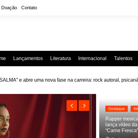
Doação
Contato
rme
Lançamentos
Literatura
Internacional
Talentos
LMA” e abre uma nova fase na carreira: rock autoral, psicaná
e “Projeção”, de 2010, nas plataformas digitais
Destaque
In
Rapper mexic
lança vídeo d
“Carne Fresca