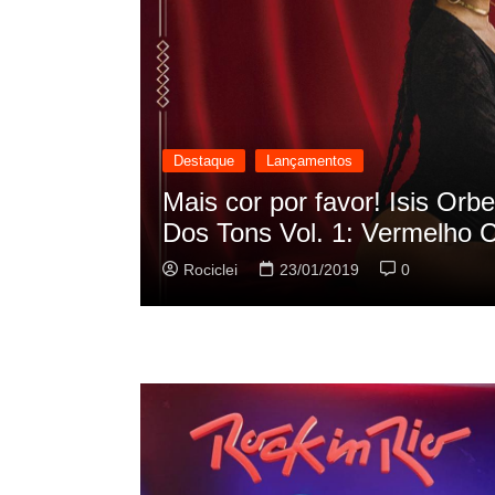
Destaque
Lançamentos
cilação
Rashid vai buscar nos HQs a
sua nova música
Rociclei
22/01/2019
0