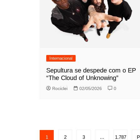
Internacional
Sepultura se despede com o EP
“The Cloud of Unknowing”
Rociclei
02/05/2026
0
Paginação
1
2
3
…
1.787
P