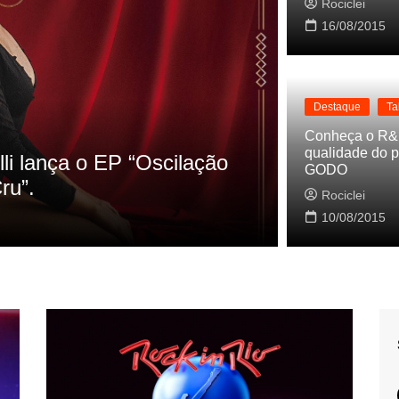
Rociclei
16/08/2015
Destaque
Ta
Destaque
La
Conheça o R&
qualidade do p
s referencias do clipe de
Cynthia Lu
GODO
Baleiro
Rociclei
Rociclei
10/08/2015
2