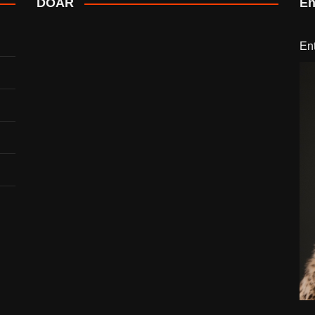
DOAR
En
En