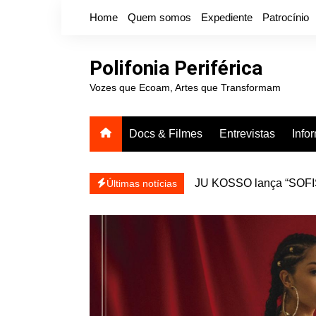
Ir
Home
Quem somos
Expediente
Patrocínio
para
o
conteúdo
Polifonia Periférica
Vozes que Ecoam, Artes que Transformam
Docs & Filmes
Entrevistas
Info
JU KOSSO lança “SOFISA
reapresentar
Projota relança a mixtap
Últimas notícias