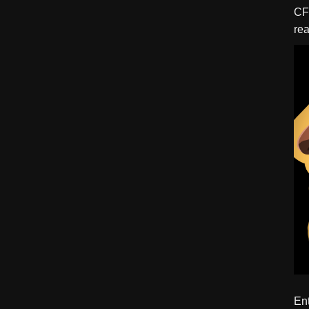
CFBTM 1 – 
rea
ído
Ent