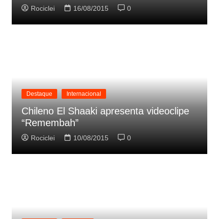
Rociclei
16/08/2015
0
Destaque
Internacional
Chileno El Shaaki apresenta videoclipe
“Remembah”
Rociclei
10/08/2015
0