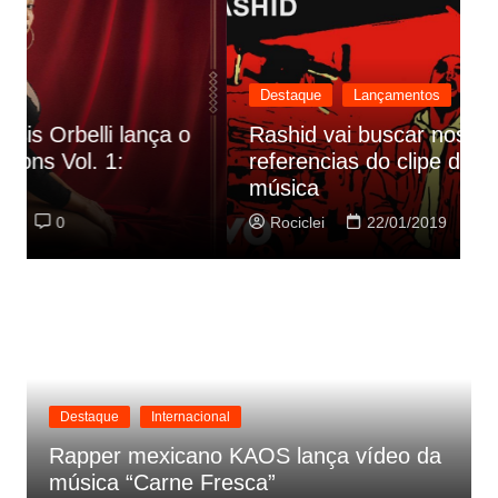
Destaque
Lançamentos
Rashid vai buscar nos HQs as
referencias do clipe de sua nova
C
música
p
Rociclei
22/01/2019
0
Destaque
Internacional
Rapper mexicano KAOS lança vídeo da
música “Carne Fresca”