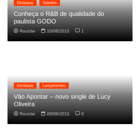
Destaque
Talentos
Conheça o R&B de qualidade do
paulista GODO
Rociclei
10/08/2015
1
Destaque
Lançamentos
Vão Apontar – novo single de Lucy
Oliveira
Rociclei
09/08/2015
0