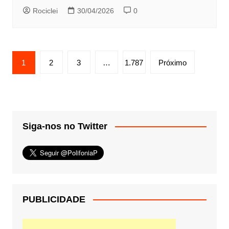
Rociclei
30/04/2026
0
Paginação
1
2
3
…
1.787
Próximo
de
posts
Siga-nos no Twitter
PUBLICIDADE