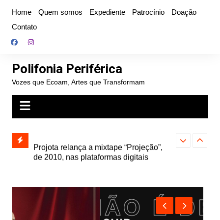
Ir
Home
Quem somos
Expediente
Patrocínio
Doação
para
Contato
o
conteúdo
Polifonia Periférica
Vozes que Ecoam, Artes que Transformam
” e abre
Projota relança a mixtape “Projeção”,
Farofa Carioca
k autoral,
de 2010, nas plataformas digitais
duplo e faz s
Seu Jorge no 