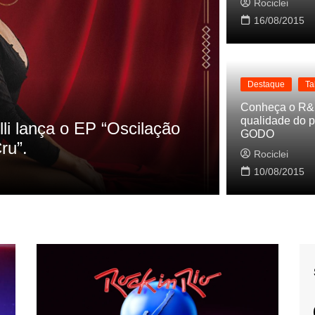
Rociclei
16/08/2015
Destaque
Ta
Destaque
La
Conheça o R&
qualidade do p
s referencias do clipe de
Cynthia Lu
GODO
Baleiro
Rociclei
Rociclei
10/08/2015
2