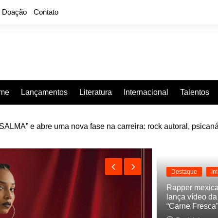
Doação
Contato
rme
Lançamentos
Literatura
Internacional
Talentos
LMA” e abre uma nova fase na carreira: rock autoral, psicaná
e “Projeção”, de 2010, nas plataformas digitais
Destaque
In
Rapper mexic
lança vídeo d
“Carne Fresca