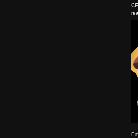
CFBTM 1 – 
rea
ído
Ent