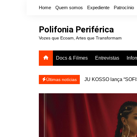
Ir
Home
Quem somos
Expediente
Patrocínio
para
o
conteúdo
Polifonia Periférica
Vozes que Ecoam, Artes que Transformam
Docs & Filmes
Entrevistas
Info
JU KOSSO lança “SOFISA
reapresentar
Projota relança a mixtap
Últimas notícias