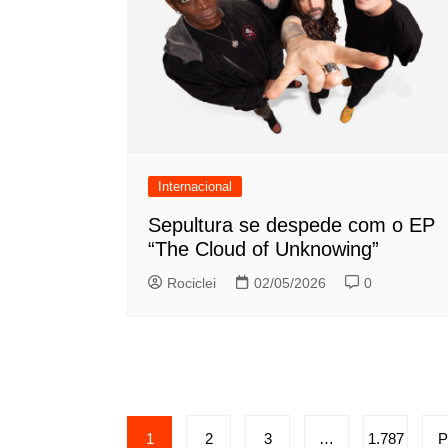
Internacional
Sepultura se despede com o EP
“The Cloud of Unknowing”
Rociclei
02/05/2026
0
Paginação
1
2
3
…
1.787
P