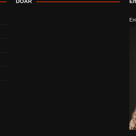
DOAR
En
En