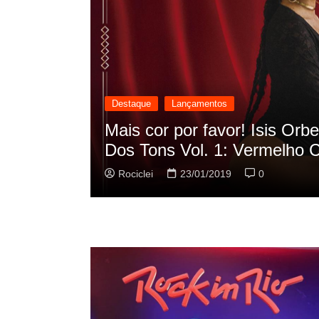
Destaque
Lançamentos
cilação
Rashid vai buscar nos HQs a
sua nova música
Rociclei
22/01/2019
0