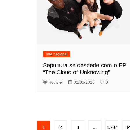
Internacional
Sepultura se despede com o EP
“The Cloud of Unknowing”
Rociclei
02/05/2026
0
Paginação
1
2
3
…
1.787
P