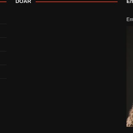
DOAR
En
En