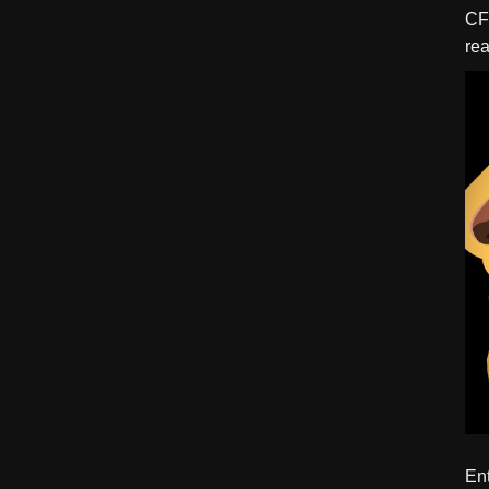
CFBTM 1 – 
rea
ído
Ent