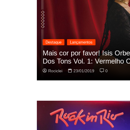
Destaque
Lançamentos
scilação
Rashid vai buscar nos HQs a
sua nova música
Rociclei
22/01/2019
0