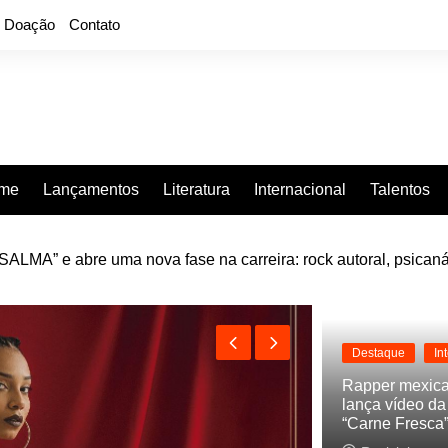
Doação
Contato
rme
Lançamentos
Literatura
Internacional
Talentos
LMA” e abre uma nova fase na carreira: rock autoral, psicaná
e “Projeção”, de 2010, nas plataformas digitais
Destaque
In
Rapper mexic
lança vídeo d
“Carne Fresca