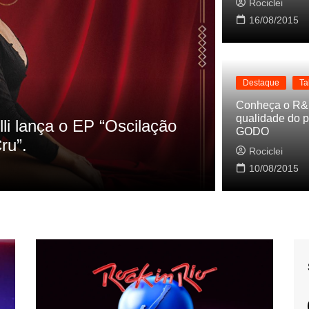
Rociclei
16/08/2015
Destaque
Ta
Destaque
La
Conheça o R&
qualidade do p
s referencias do clipe de
Cynthia L
GODO
Baleiro
Rociclei
Rociclei
10/08/2015