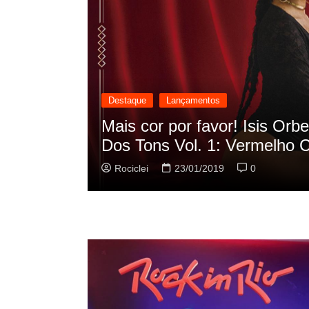
Destaque
Lançamentos
cilação
Rashid vai buscar nos HQs a
sua nova música
Rociclei
22/01/2019
0