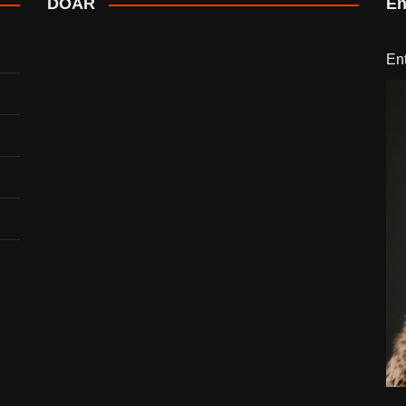
DOAR
En
En