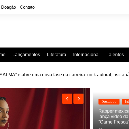
Doação
Contato
rme
Lançamentos
Literatura
Internacional
Talentos
LMA” e abre uma nova fase na carreira: rock autoral, psicaná
e “Projeção”, de 2010, nas plataformas digitais
Destaque
In
Rapper mexic
lança vídeo d
“Carne Fresca