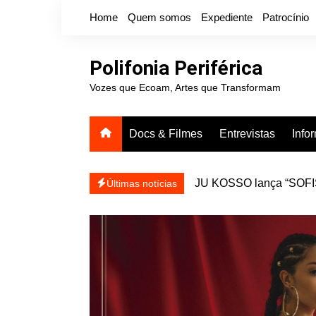
Ir
Home
Quem somos
Expediente
Patrocínio
para
o
conteúdo
Polifonia Periférica
Vozes que Ecoam, Artes que Transformam
Docs & Filmes
Entrevistas
Info
JU KOSSO lança “SOFISA
reapresentar
Projota relança a mixtap
Últimas notícias