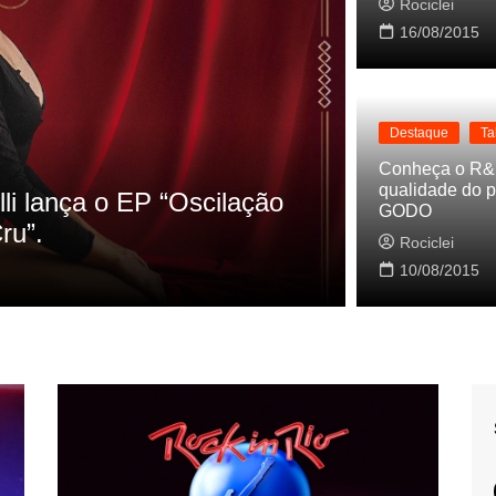
Rociclei
16/08/2015
Destaque
Ta
Destaque
La
Conheça o R&
qualidade do p
s referencias do clipe de
Cynthia Lu
GODO
Baleiro
Rociclei
Rociclei
10/08/2015
2