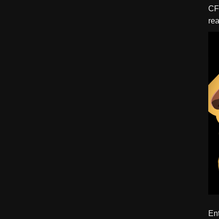
CFBTM 1 – 
rea
ído
Ent