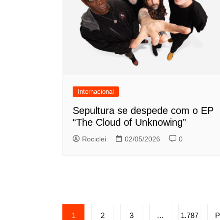
Internacional
Sepultura se despede com o EP
“The Cloud of Unknowing”
Rociclei
02/05/2026
0
Paginação
1
2
3
…
1.787
P