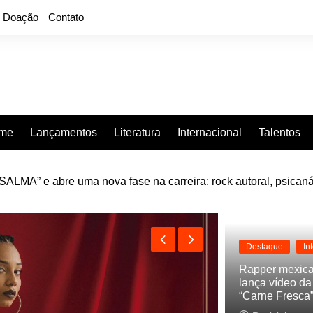
Doação
Contato
rme
Lançamentos
Literatura
Internacional
Talentos
LMA” e abre uma nova fase na carreira: rock autoral, psicaná
e “Projeção”, de 2010, nas plataformas digitais
Destaque
In
Rapper mexic
lança vídeo d
“Carne Fresca