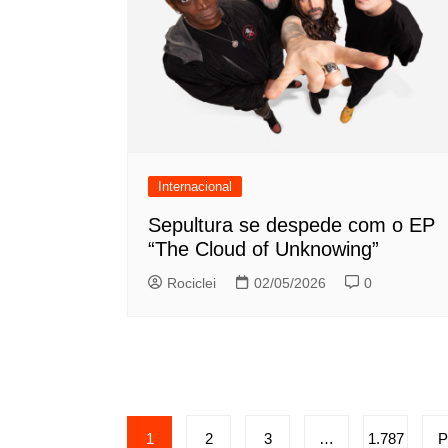
Internacional
Sepultura se despede com o EP
“The Cloud of Unknowing”
Rociclei
02/05/2026
0
Paginação
1
2
3
…
1.787
P