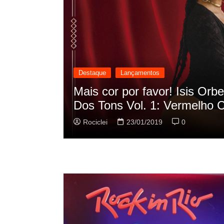
Destaque
Lançamentos
scilação
Rashid vai buscar nos HQs a
sua nova música
Rociclei
22/01/2019
0