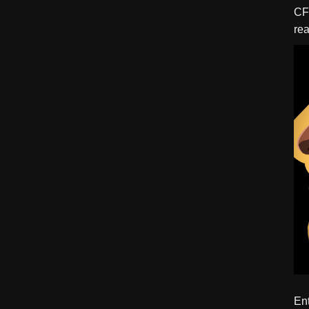
CFBTM 1 – 
rea
ído
Ent