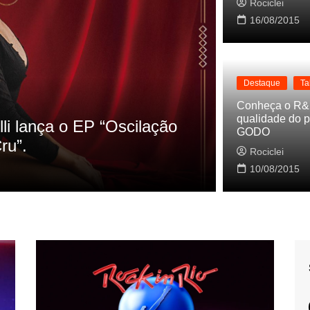
Rociclei
16/08/2015
Destaque
Ta
Destaque
La
Conheça o R&
qualidade do p
s referencias do clipe de
Cynthia Lu
GODO
Baleiro
Rociclei
Rociclei
10/08/2015
2