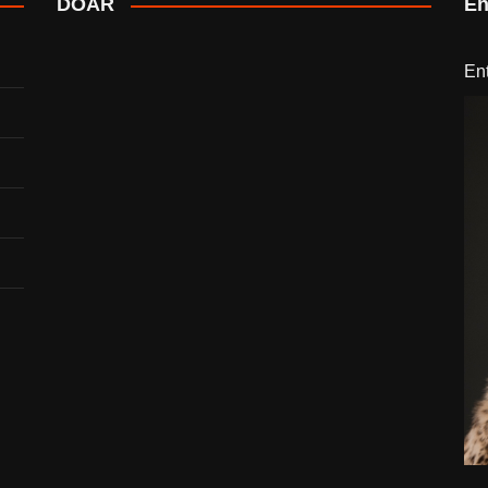
DOAR
En
En