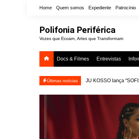
Ir
Home
Quem somos
Expediente
Patrocínio
para
o
conteúdo
Polifonia Periférica
Vozes que Ecoam, Artes que Transformam
Docs & Filmes
Entrevistas
Info
JU KOSSO lança “SOFISA
reapresentar
Projota relança a mixtap
Últimas notícias