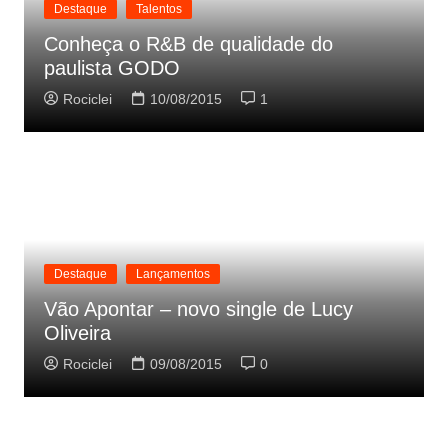
Destaque
Talentos
Conheça o R&B de qualidade do
paulista GODO
Rociclei
10/08/2015
1
Destaque
Lançamentos
Vão Apontar – novo single de Lucy
Oliveira
Rociclei
09/08/2015
0