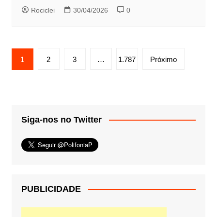
Rociclei
30/04/2026
0
Paginação
1
2
3
…
1.787
Próximo
de
posts
Siga-nos no Twitter
PUBLICIDADE