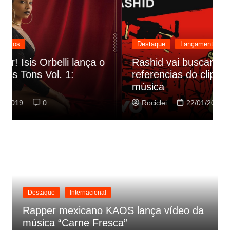
Destaque
Lançamentos
Rashid vai buscar nos HQs as
referencias do clipe de sua nova
C
música
p
Rociclei
22/01/2019
0
Destaque
Internacional
Rapper mexicano KAOS lança vídeo da
música “Carne Fresca”