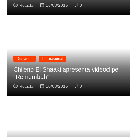
Rociclei
16/08/2015
0
Destaque
Internacional
Chileno El Shaaki apresenta videoclipe
“Remembah”
Rociclei
10/08/2015
0