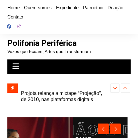
Ir
Home
Quem somos
Expediente
Patrocínio
Doação
para
Contato
o
conteúdo
Polifonia Periférica
Vozes que Ecoam, Artes que Transformam
” e abre
Projota relança a mixtape “Projeção”,
Farofa Carioca
k autoral,
de 2010, nas plataformas digitais
duplo e faz s
Seu Jorge no 