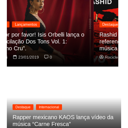
Destaque
Lançamentos
Rashid vai buscar nos HQs as
referencias do clipe de sua nova
C
música
p
Rociclei
22/01/2019
0
Destaque
Internacional
Rapper mexicano KAOS lança vídeo da
música “Carne Fresca”