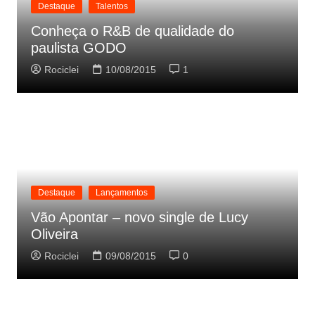
Destaque
Talentos
Conheça o R&B de qualidade do
paulista GODO
Rociclei
10/08/2015
1
Destaque
Lançamentos
Vão Apontar – novo single de Lucy
Oliveira
Rociclei
09/08/2015
0