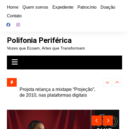
Ir
Home
Quem somos
Expediente
Patrocínio
Doação
para
Contato
o
conteúdo
Polifonia Periférica
Vozes que Ecoam, Artes que Transformam
” e abre
Projota relança a mixtape “Projeção”,
Farofa Carioca
k autoral,
de 2010, nas plataformas digitais
duplo e faz s
Seu Jorge no 