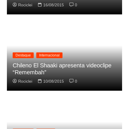
Rociclei
16/08/2015
0
Destaque
Internacional
Chileno El Shaaki apresenta videoclipe
“Remembah”
Rociclei
10/08/2015
0