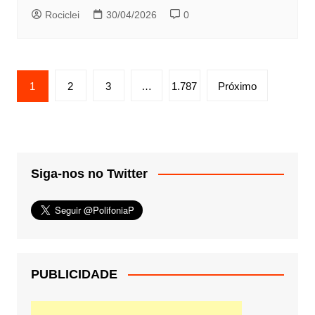
Rociclei
30/04/2026
0
Paginação
1
2
3
…
1.787
Próximo
de
posts
Siga-nos no Twitter
PUBLICIDADE