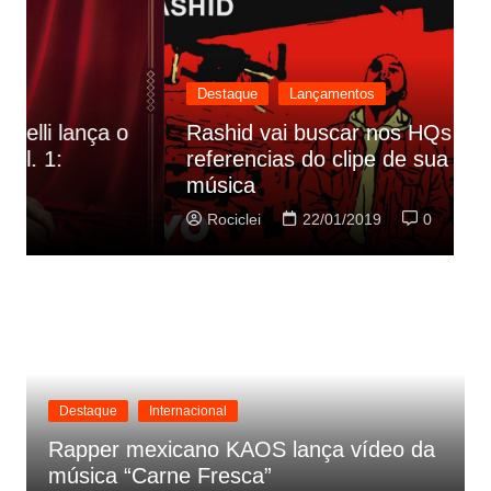
Destaque
Lançamentos
Rashid vai buscar nos HQs as
referencias do clipe de sua nova
C
música
p
Rociclei
22/01/2019
0
Destaque
Internacional
Rapper mexicano KAOS lança vídeo da
música “Carne Fresca”