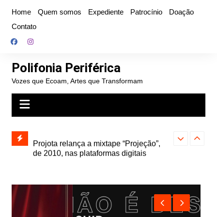
Ir
Home
Quem somos
Expediente
Patrocínio
Doação
para
Contato
o
conteúdo
Polifonia Periférica
Vozes que Ecoam, Artes que Transformam
” e abre
Projota relança a mixtape “Projeção”,
Farofa Carioca
k autoral,
de 2010, nas plataformas digitais
duplo e faz s
Seu Jorge no 