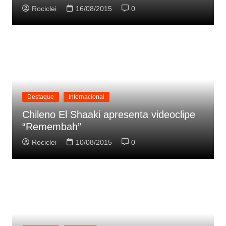
Rociclei
16/08/2015
0
Destaque
Internacional
Chileno El Shaaki apresenta videoclipe
“Remembah”
Rociclei
10/08/2015
0