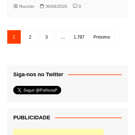
Rociclei
30/04/2026
0
Paginação
1
2
3
…
1.787
Próximo
de
posts
Siga-nos no Twitter
PUBLICIDADE