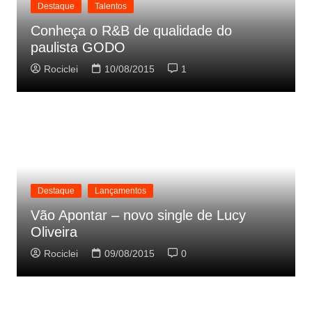
Destaque
Talentos
Conheça o R&B de qualidade do
paulista GODO
Rociclei
10/08/2015
1
Destaque
Lançamentos
Vão Apontar – novo single de Lucy
Oliveira
Rociclei
09/08/2015
0