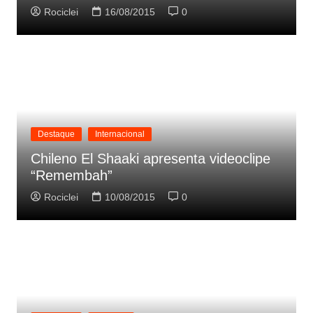
Rociclei
16/08/2015
0
Destaque
Internacional
Chileno El Shaaki apresenta videoclipe
“Remembah”
Rociclei
10/08/2015
0