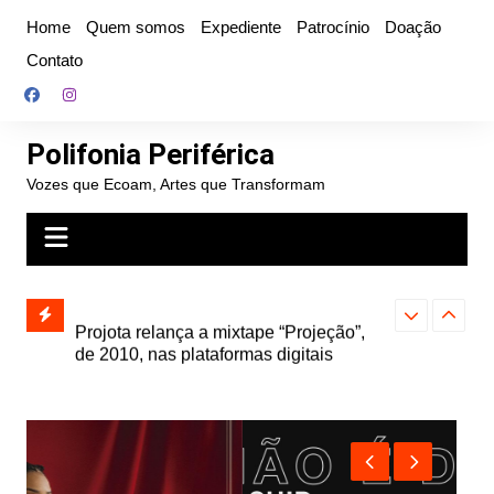
Ir
Home
Quem somos
Expediente
Patrocínio
Doação
para
Contato
o
conteúdo
Polifonia Periférica
Vozes que Ecoam, Artes que Transformam
” e abre
Projota relança a mixtape “Projeção”,
Farofa Carioca
k autoral,
de 2010, nas plataformas digitais
duplo e faz s
Seu Jorge no 