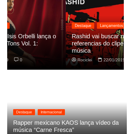
Destaque
Lançamentos
Rashid vai buscar nos HQs as
referencias do clipe de sua nova
C
música
p
Rociclei
22/01/2019
0
Destaque
Internacional
Rapper mexicano KAOS lança vídeo da
música “Carne Fresca”