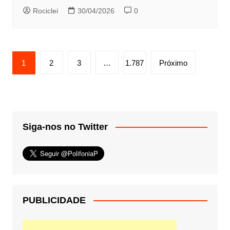
Rociclei
30/04/2026
0
Paginação
1
2
3
…
1.787
Próximo
de
posts
Siga-nos no Twitter
PUBLICIDADE