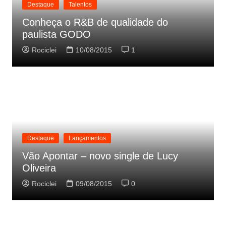
Destaque
Talentos
Conheça o R&B de qualidade do
paulista GODO
Rociclei
10/08/2015
1
Destaque
Lançamentos
Vão Apontar – novo single de Lucy
Oliveira
Rociclei
09/08/2015
0