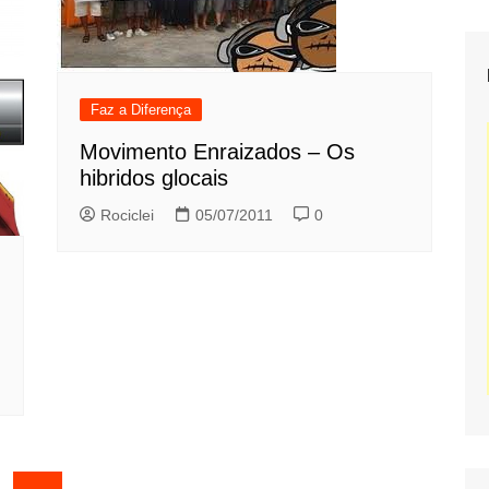
Faz a Diferença
Movimento Enraizados – Os
hibridos glocais
Rociclei
05/07/2011
0