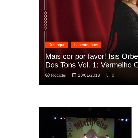
Destaque
Lançamentos
cilação
Rashid vai buscar nos HQs a
sua nova música
Rociclei
22/01/2019
0