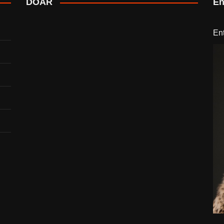
DOAR
En
En