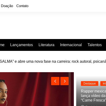
Doação
Contato
rme
Lançamentos
Literatura
Internacional
Talentos
LMA” e abre uma nova fase na carreira: rock autoral, psicaná
e “Projeção”, de 2010, nas plataformas digitais
Destaque
In
Rapper mexic
lança vídeo d
“Carne Fresca