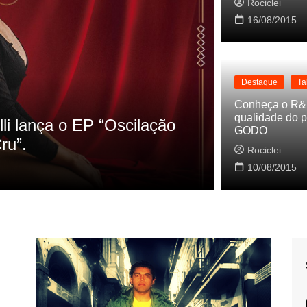
Rociclei
16/08/2015
Destaque
Ta
Destaque
La
Conheça o R&
qualidade do p
s referencias do clipe de
Cynthia Lu
GODO
Baleiro
Rociclei
Rociclei
10/08/2015
2