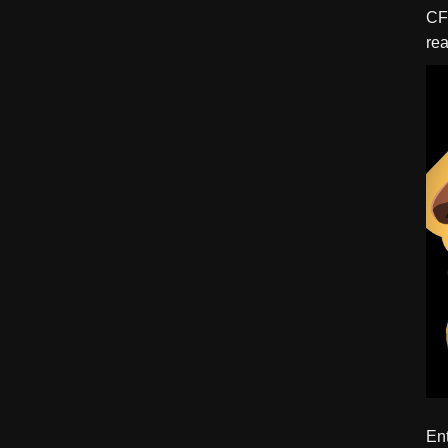
CFBTM 1 – 
rea
ído
Ent