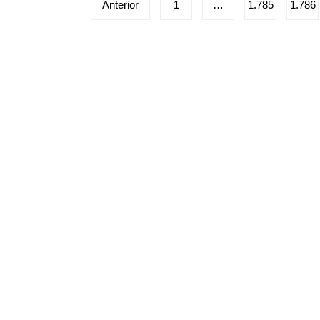
Paginação
Anterior
1
…
1.785
1.786
de
posts