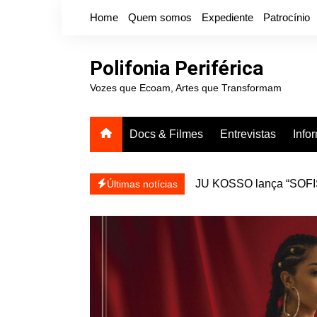
Ir
Home
Quem somos
Expediente
Patrocínio
para
o
conteúdo
Polifonia Periférica
Vozes que Ecoam, Artes que Transformam
Docs & Filmes
Entrevistas
Info
JU KOSSO lança “SOFISA
reapresentar
Projota relança a mixtap
Últimas notícias