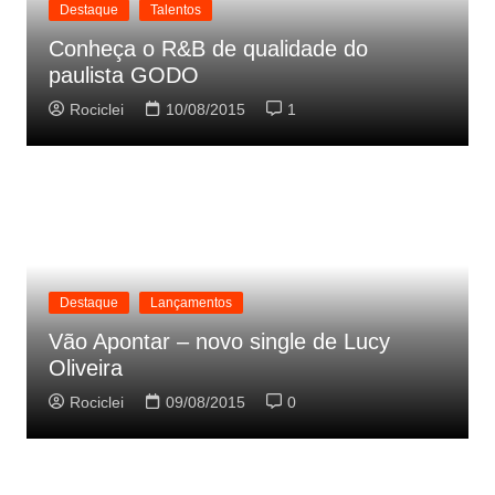
Destaque
Talentos
Conheça o R&B de qualidade do
paulista GODO
Rociclei
10/08/2015
1
Destaque
Lançamentos
Vão Apontar – novo single de Lucy
Oliveira
Rociclei
09/08/2015
0