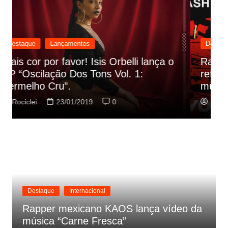
Destaque
Lançamentos
Rashid vai buscar nos HQs as
referencias do clipe de sua nova
C
música
p
Rociclei
22/01/2019
0
Destaque
Internacional
Rapper mexicano KAOS lança vídeo da
música “Carne Fresca”