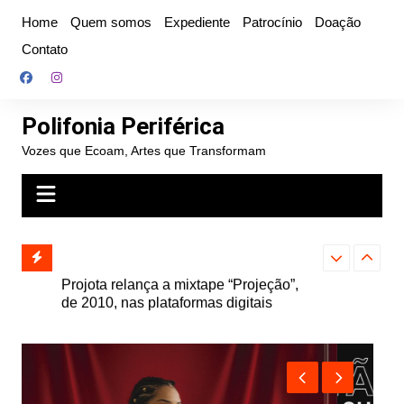
Ir
Home
Quem somos
Expediente
Patrocínio
Doação
para
Contato
o
conteúdo
Polifonia Periférica
Vozes que Ecoam, Artes que Transformam
” e abre
Projota relança a mixtape “Projeção”,
Farofa Carioca
k autoral,
de 2010, nas plataformas digitais
duplo e faz s
Seu Jorge no 