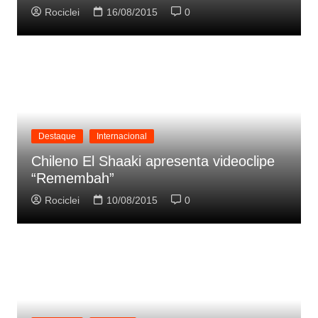
Rociclei
16/08/2015
0
Destaque
Internacional
Chileno El Shaaki apresenta videoclipe
“Remembah”
Rociclei
10/08/2015
0