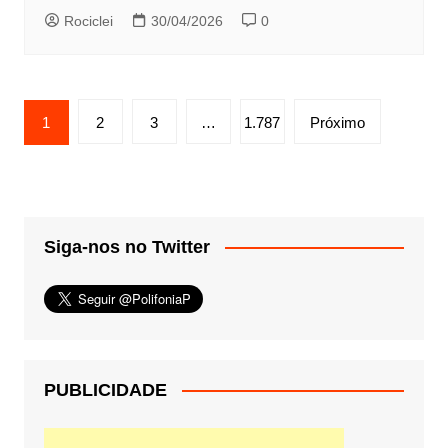
Rociclei
30/04/2026
0
Paginação
1
2
3
…
1.787
Próximo
de
posts
Siga-nos no Twitter
PUBLICIDADE