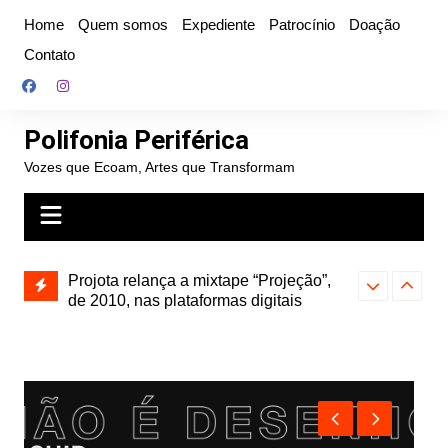
Ir
Home
Quem somos
Expediente
Patrocínio
Doação
para
Contato
o
conteúdo
Polifonia Periférica
Vozes que Ecoam, Artes que Transformam
” e abre
Projota relança a mixtape “Projeção”,
Farofa Carioca
k autoral,
de 2010, nas plataformas digitais
duplo e faz s
Seu Jorge no 