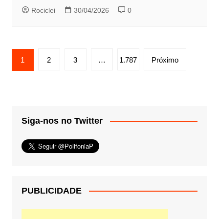
Rociclei
30/04/2026
0
Paginação
1
2
3
…
1.787
Próximo
de
posts
Siga-nos no Twitter
PUBLICIDADE