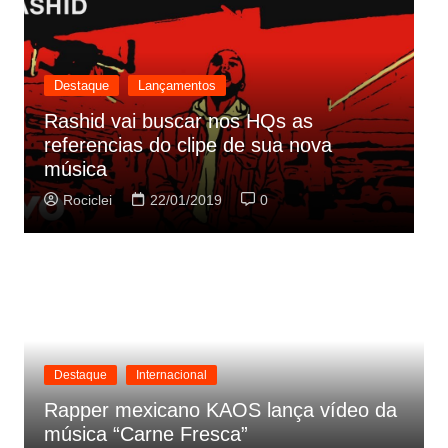
Destaque
Lançamentos
Rashid vai buscar nos HQs as
referencias do clipe de sua nova
C
música
p
Rociclei
22/01/2019
0
Destaque
Internacional
Rapper mexicano KAOS lança vídeo da
música “Carne Fresca”