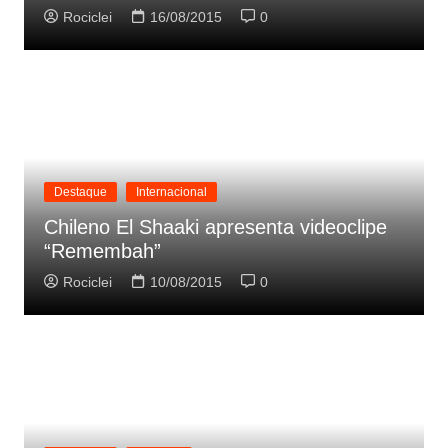
Rociclei
16/08/2015
0
Destaque
Internacional
Chileno El Shaaki apresenta videoclipe
“Remembah”
Rociclei
10/08/2015
0