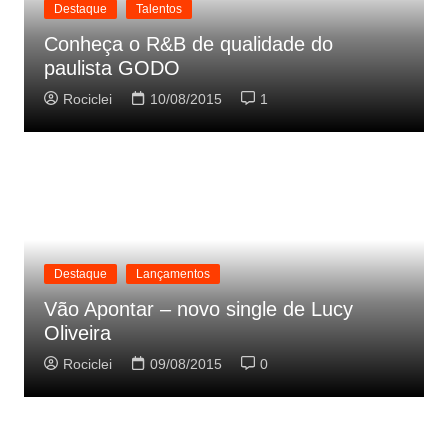
Destaque
Talentos
Conheça o R&B de qualidade do
paulista GODO
Rociclei
10/08/2015
1
Destaque
Lançamentos
Vão Apontar – novo single de Lucy
Oliveira
Rociclei
09/08/2015
0