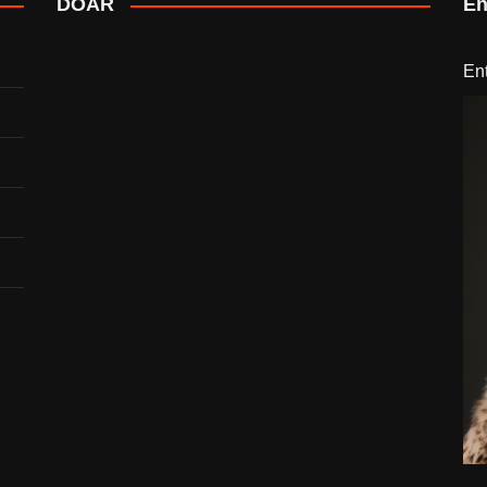
DOAR
En
En