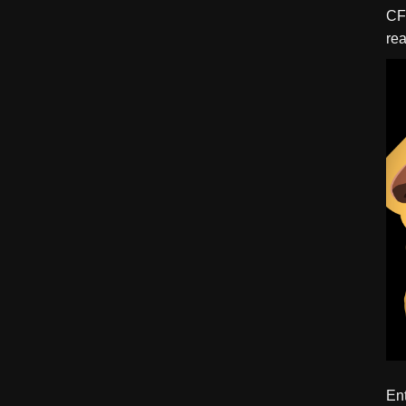
CFBTM 1 – 
rea
ído
Ent