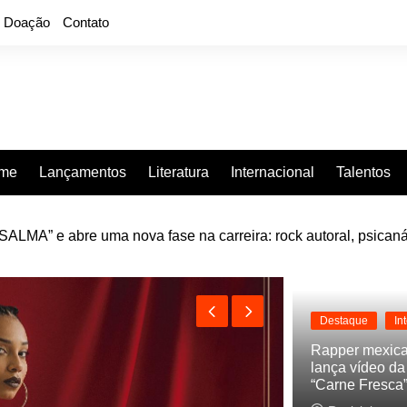
Doação
Contato
rme
Lançamentos
Literatura
Internacional
Talentos
LMA” e abre uma nova fase na carreira: rock autoral, psicaná
e “Projeção”, de 2010, nas plataformas digitais
Destaque
In
Rapper mexic
lança vídeo d
“Carne Fresca