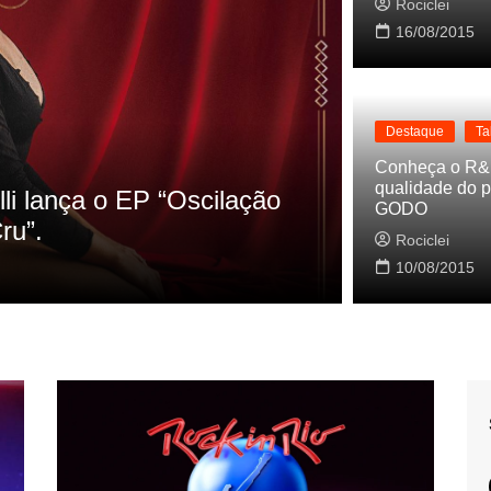
Rociclei
16/08/2015
Destaque
Ta
Destaque
La
Conheça o R&
qualidade do p
s referencias do clipe de
Cynthia Lu
GODO
Baleiro
Rociclei
Rociclei
10/08/2015
2