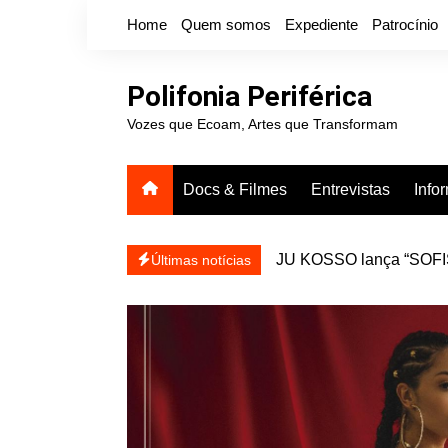
Ir
Home
Quem somos
Expediente
Patrocínio
para
o
conteúdo
Polifonia Periférica
Vozes que Ecoam, Artes que Transformam
Docs & Filmes
Entrevistas
Info
JU KOSSO lança “SOFISA
reapresentar
Projota relança a mixtap
Últimas notícias