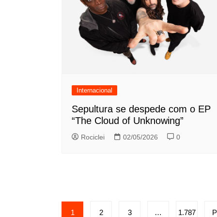
Internacional
Sepultura se despede com o EP
“The Cloud of Unknowing”
Rociclei
02/05/2026
0
Paginação
1
2
3
…
1.787
P