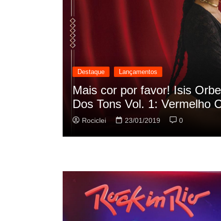
Destaque
Lançamentos
cilação
Rashid vai buscar nos HQs a
sua nova música
Rociclei
22/01/2019
0