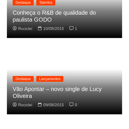
Destaque
Talentos
Conheça o R&B de qualidade do
paulista GODO
Rociclei
10/08/2015
1
Destaque
Lançamentos
Vão Apontar – novo single de Lucy
Oliveira
Rociclei
09/08/2015
0