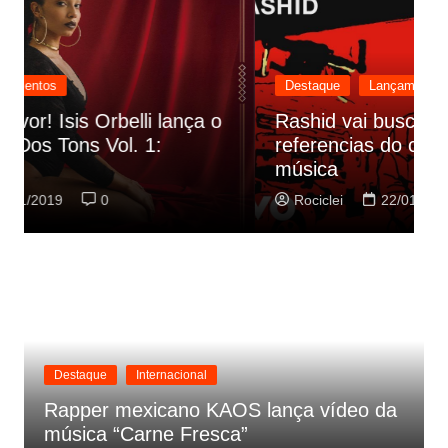
Destaque
Lançamentos
Rashid vai buscar nos HQs as
referencias do clipe de sua nova
C
música
p
Rociclei
22/01/2019
0
Destaque
Internacional
Rapper mexicano KAOS lança vídeo da
música “Carne Fresca”