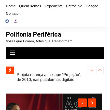
Ir
Home
Quem somos
Expediente
Patrocínio
Doação
para
Contato
o
conteúdo
Polifonia Periférica
Vozes que Ecoam, Artes que Transformam
” e abre
Projota relança a mixtape “Projeção”,
Farofa Carioca
k autoral,
de 2010, nas plataformas digitais
duplo e faz s
Seu Jorge no 