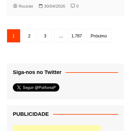
Rociclei
30/04/2026
0
Paginação
1
2
3
…
1.787
Próximo
de
posts
Siga-nos no Twitter
PUBLICIDADE