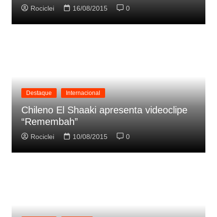
Rociclei
16/08/2015
0
Destaque
Internacional
Chileno El Shaaki apresenta videoclipe
“Remembah”
Rociclei
10/08/2015
0