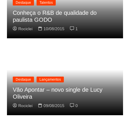
Destaque
Talentos
Conheça o R&B de qualidade do
paulista GODO
Rociclei
10/08/2015
1
Destaque
Lançamentos
Vão Apontar – novo single de Lucy
Oliveira
Rociclei
09/08/2015
0