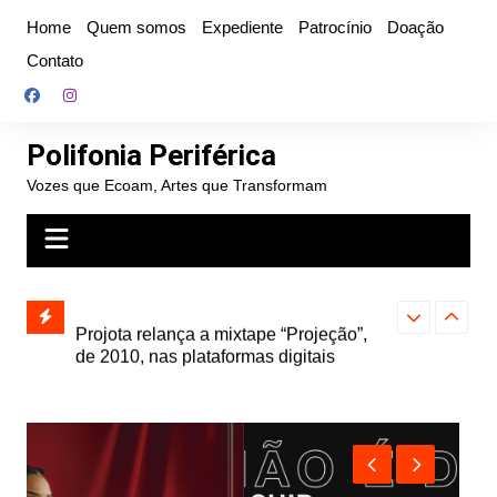
Ir
Home
Quem somos
Expediente
Patrocínio
Doação
para
Contato
o
conteúdo
Polifonia Periférica
Vozes que Ecoam, Artes que Transformam
” e abre
Projota relança a mixtape “Projeção”,
Farofa Carioca
k autoral,
de 2010, nas plataformas digitais
duplo e faz s
Seu Jorge no 