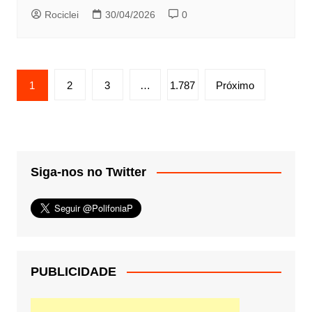
Rociclei
30/04/2026
0
Paginação
1
2
3
…
1.787
Próximo
de
posts
Siga-nos no Twitter
PUBLICIDADE