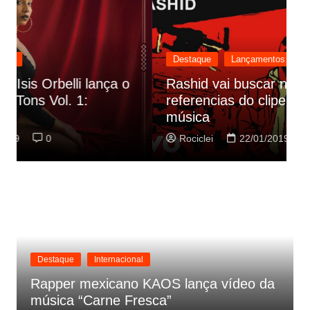
Destaque
Lançamentos
Rashid vai buscar nos HQs as
referencias do clipe de sua nova
C
música
p
Rociclei
22/01/2019
0
Destaque
Internacional
Rapper mexicano KAOS lança vídeo da
música “Carne Fresca”