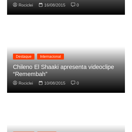
Rociclei
16/08/2015
0
Destaque
Internacional
Chileno El Shaaki apresenta videoclipe
“Remembah”
Rociclei
10/08/2015
0