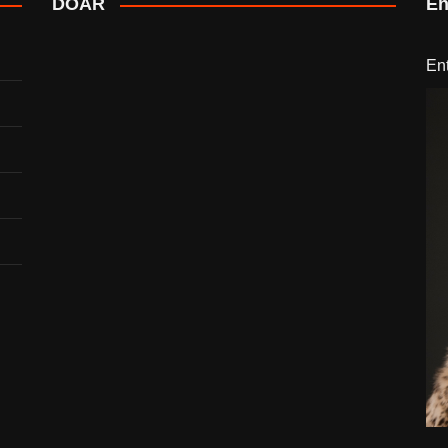
DOAR
En
En