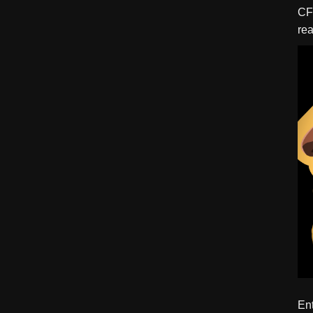
CFBTM 1 – 
rea
ído
Ent