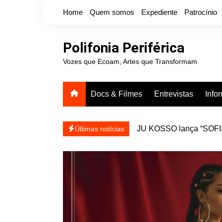
Ir
Home
Quem somos
Expediente
Patrocínio
para
o
conteúdo
Polifonia Periférica
Vozes que Ecoam, Artes que Transformam
Docs & Filmes
Entrevistas
Info
JU KOSSO lança “SOFISA
reapresentar
Projota relança a mixtap
Últimas notícias