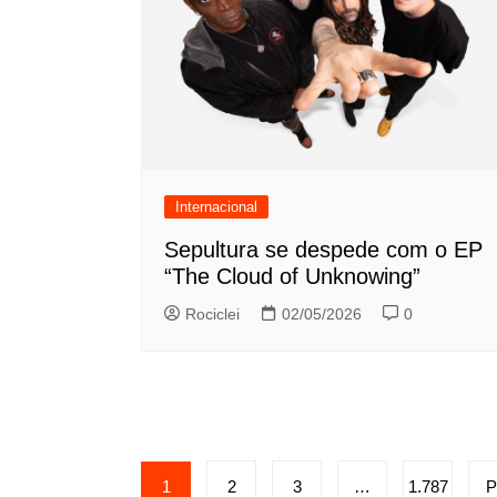
Internacional
Sepultura se despede com o EP
“The Cloud of Unknowing”
Rociclei
02/05/2026
0
Paginação
1
2
3
…
1.787
P