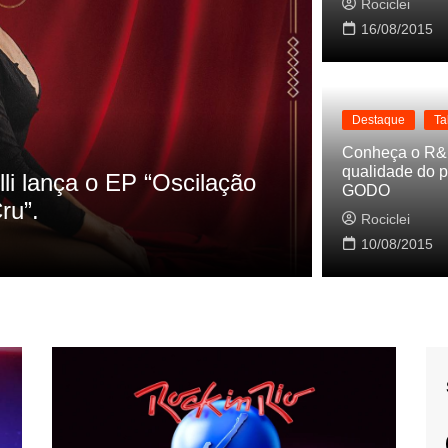
Rociclei
16/08/2015
Destaque
Ta
Destaque
La
Conheça o R&
qualidade do p
s referencias do clipe de
Cynthia Lu
GODO
Baleiro
Rociclei
Rociclei
10/08/2015
2