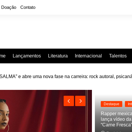
Doação
Contato
rme
Lançamentos
Literatura
Internacional
Talentos
LMA” e abre uma nova fase na carreira: rock autoral, psicaná
e “Projeção”, de 2010, nas plataformas digitais
Destaque
In
Rapper mexic
lança vídeo d
“Carne Fresca