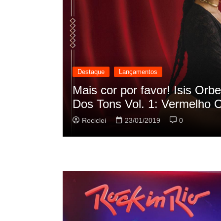
Destaque
Lançamentos
cilação
Rashid vai buscar nos HQs a
sua nova música
Rociclei
22/01/2019
0