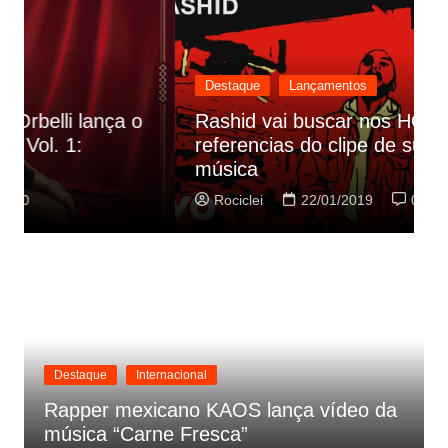
Destaque
Lançamentos
Rashid vai buscar nos HQs as
referencias do clipe de sua nova
C
música
p
Rociclei
22/01/2019
0
Destaque
Internacional
Rapper mexicano KAOS lança vídeo da
música “Carne Fresca”