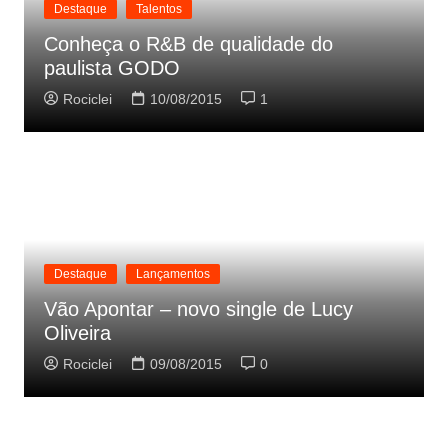
Destaque
Talentos
Conheça o R&B de qualidade do
paulista GODO
Rociclei
10/08/2015
1
Destaque
Lançamentos
Vão Apontar – novo single de Lucy
Oliveira
Rociclei
09/08/2015
0