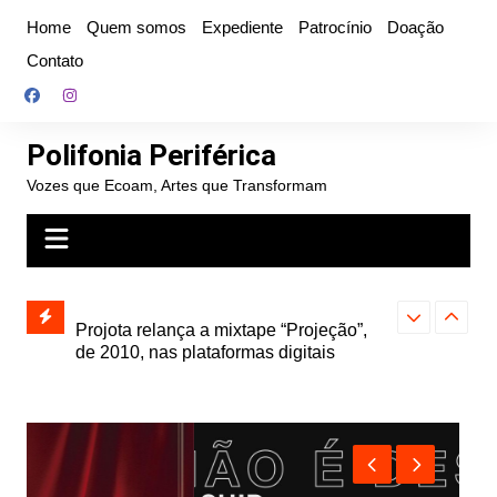
Ir
Home
Quem somos
Expediente
Patrocínio
Doação
para
Contato
o
conteúdo
Polifonia Periférica
Vozes que Ecoam, Artes que Transformam
” e abre
Projota relança a mixtape “Projeção”,
Farofa Carioca
k autoral,
de 2010, nas plataformas digitais
duplo e faz s
Seu Jorge no 