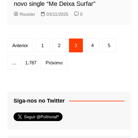
novo single “Me Deixa Surfar”
Rociclei
03/11/2025
0
Paginação
Anterior
1
2
3
4
5
de
posts
…
1.787
Próximo
Siga-nos no Twitter