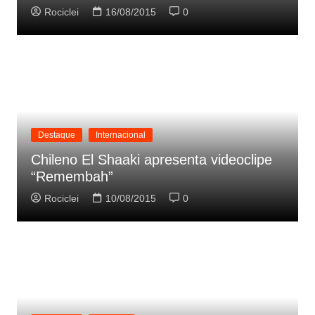
Rociclei
16/08/2015
0
Destaque
Internacional
Chileno El Shaaki apresenta videoclipe
“Remembah”
Rociclei
10/08/2015
0