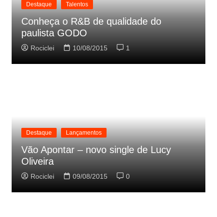
Destaque
Talentos
Conheça o R&B de qualidade do
paulista GODO
Rociclei
10/08/2015
1
Destaque
Lançamentos
Vão Apontar – novo single de Lucy
Oliveira
Rociclei
09/08/2015
0