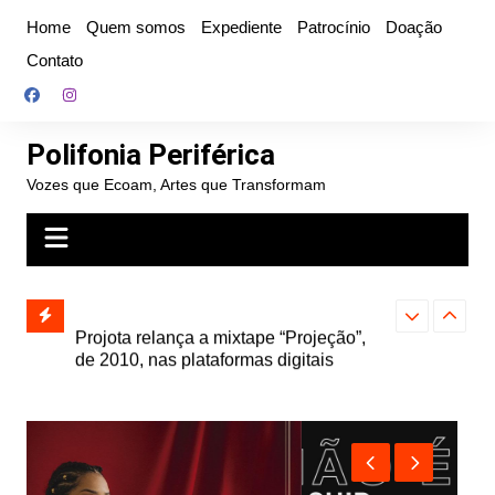
Ir
Home
Quem somos
Expediente
Patrocínio
Doação
para
Contato
o
conteúdo
Polifonia Periférica
Vozes que Ecoam, Artes que Transformam
” e abre
Projota relança a mixtape “Projeção”,
Farofa Carioca
k autoral,
de 2010, nas plataformas digitais
duplo e faz s
Seu Jorge no 