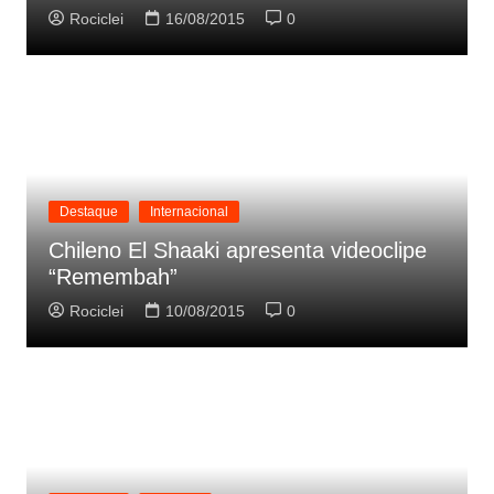
Rociclei
16/08/2015
0
Destaque
Internacional
Chileno El Shaaki apresenta videoclipe
“Remembah”
Rociclei
10/08/2015
0