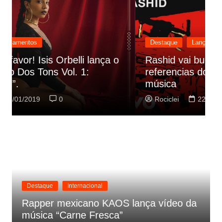
Destaque
Lançamentos
Rashid vai buscar nos HQs as
referencias do clipe de sua nova
C
música
p
Rociclei
22/01/2019
0
Destaque
Internacional
Rapper mexicano KAOS lança vídeo da
música “Carne Fresca”