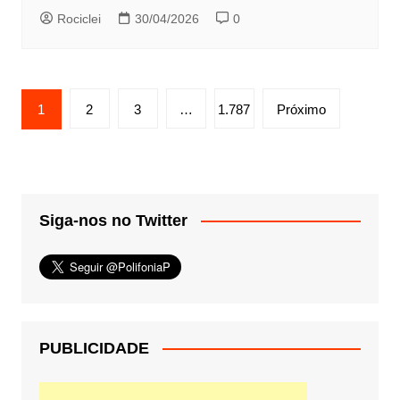
Rociclei
30/04/2026
0
Paginação
1
2
3
…
1.787
Próximo
de
posts
Siga-nos no Twitter
PUBLICIDADE