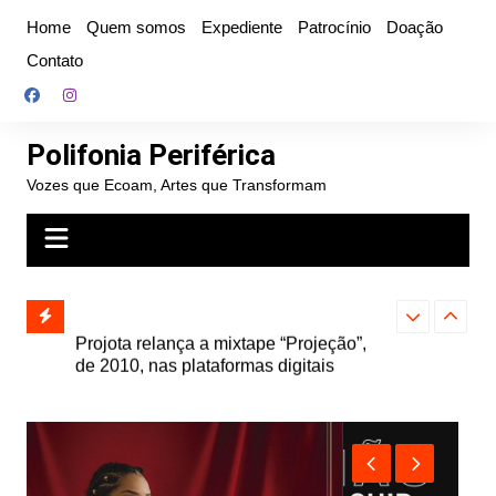
Ir
Home
Quem somos
Expediente
Patrocínio
Doação
para
Contato
o
conteúdo
Polifonia Periférica
Vozes que Ecoam, Artes que Transformam
” e abre
Projota relança a mixtape “Projeção”,
Farofa Carioca
k autoral,
de 2010, nas plataformas digitais
duplo e faz s
Seu Jorge no 