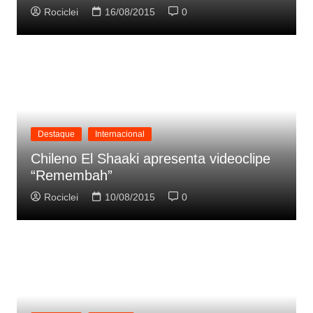
Rociclei
16/08/2015
0
Destaque
Internacional
Chileno El Shaaki apresenta videoclipe
“Remembah”
Rociclei
10/08/2015
0