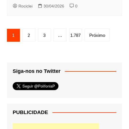
Rociclei
30/04/2026
0
Paginação
1
2
3
…
1.787
Próximo
de
posts
Siga-nos no Twitter
PUBLICIDADE