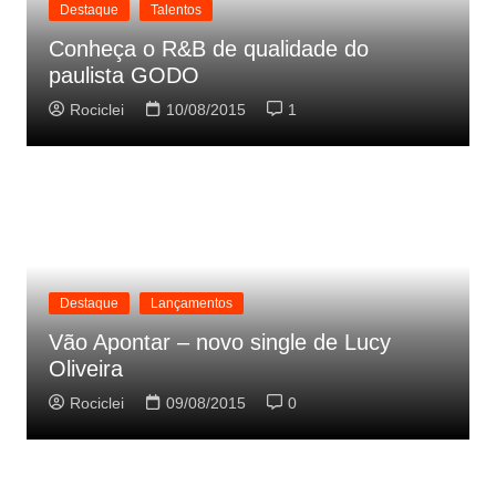
Destaque
Talentos
Conheça o R&B de qualidade do
paulista GODO
Rociclei
10/08/2015
1
Destaque
Lançamentos
Vão Apontar – novo single de Lucy
Oliveira
Rociclei
09/08/2015
0