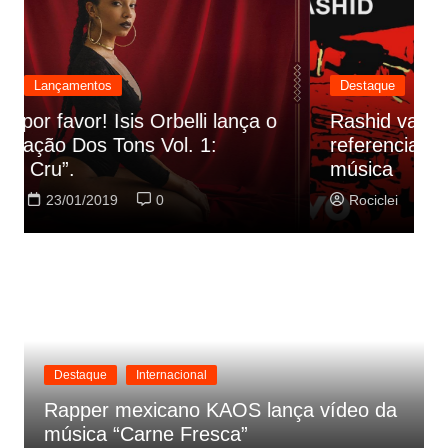
Destaque
Lançamentos
Rashid vai buscar nos HQs as
referencias do clipe de sua nova
C
música
p
Rociclei
22/01/2019
0
Destaque
Internacional
Rapper mexicano KAOS lança vídeo da
música “Carne Fresca”