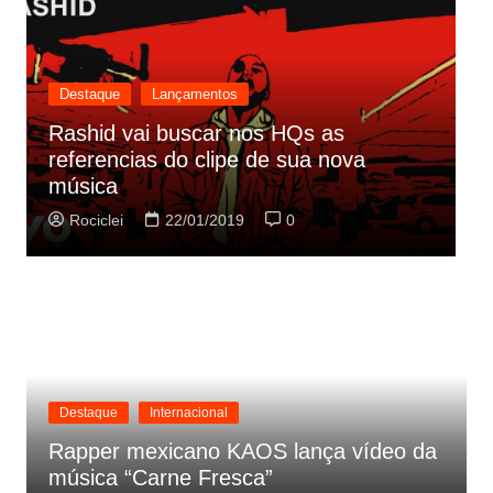
Destaque
Lançamentos
Rashid vai buscar nos HQs as
referencias do clipe de sua nova
C
música
p
Rociclei
22/01/2019
0
Destaque
Internacional
Rapper mexicano KAOS lança vídeo da
música “Carne Fresca”