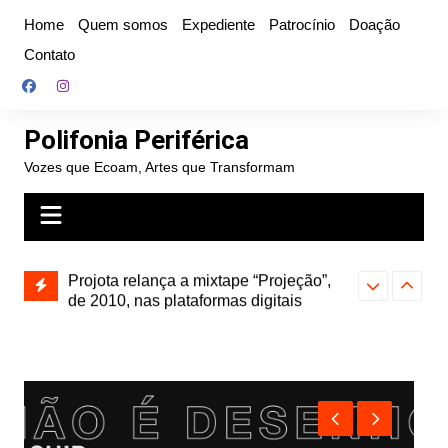
Ir
Home
Quem somos
Expediente
Patrocínio
Doação
para
Contato
o
conteúdo
Polifonia Periférica
Vozes que Ecoam, Artes que Transformam
” e abre
Projota relança a mixtape “Projeção”,
Farofa Carioca
k autoral,
de 2010, nas plataformas digitais
duplo e faz s
Seu Jorge no 