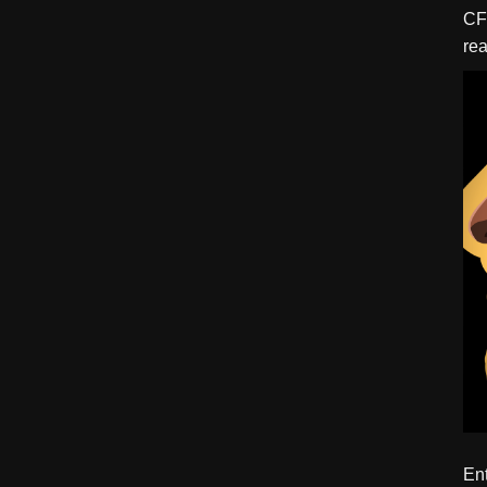
CFBTM 1 – 
rea
ído
Ent