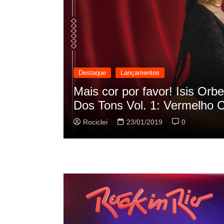
Destaque
Lançamentos
cilação
Rashid vai buscar nos HQs a
sua nova música
Rociclei
22/01/2019
0