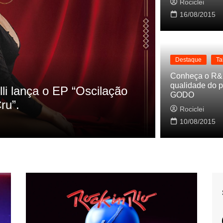
Rociclei
16/08/2015
Destaque
Ta
Destaque
La
Conheça o R&
qualidade do p
s referencias do clipe de
Cynthia Lu
GODO
Baleiro
Rociclei
Rociclei
10/08/2015
2