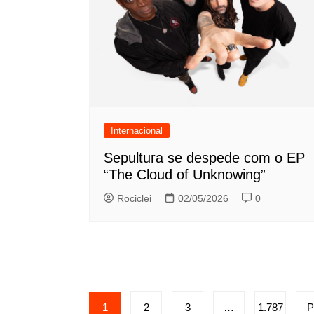
Internacional
Sepultura se despede com o EP
“The Cloud of Unknowing”
Rociclei
02/05/2026
0
Paginação
1
2
3
…
1.787
P