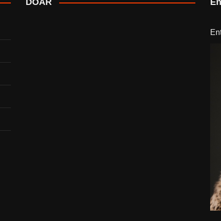
DOAR
En
En