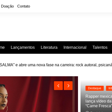
Doação
Contato
rme
Lançamentos
Literatura
Internacional
Talentos
LMA” e abre uma nova fase na carreira: rock autoral, psicaná
e “Projeção”, de 2010, nas plataformas digitais
Destaque
In
Rapper mexic
lança vídeo d
“Carne Fresca