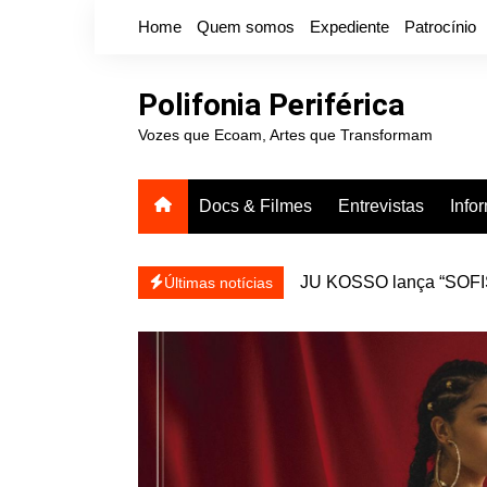
Ir
Home
Quem somos
Expediente
Patrocínio
para
o
conteúdo
Polifonia Periférica
Vozes que Ecoam, Artes que Transformam
Docs & Filmes
Entrevistas
Info
JU KOSSO lança “SOFISA
reapresentar
Projota relança a mixtap
Últimas notícias