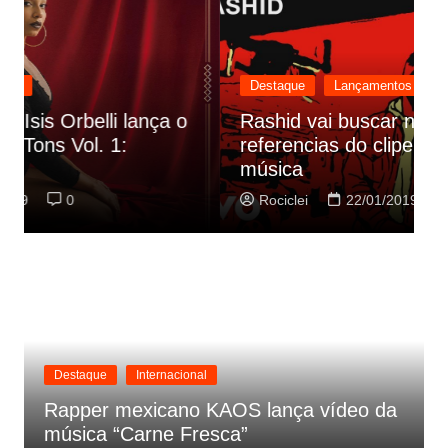
Destaque
Lançamentos
Rashid vai buscar nos HQs as
referencias do clipe de sua nova
C
música
p
Rociclei
22/01/2019
0
Destaque
Internacional
Rapper mexicano KAOS lança vídeo da
música “Carne Fresca”