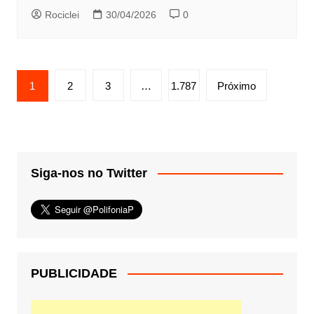
Rociclei
30/04/2026
0
Paginação
1
2
3
…
1.787
Próximo
de
posts
Siga-nos no Twitter
PUBLICIDADE