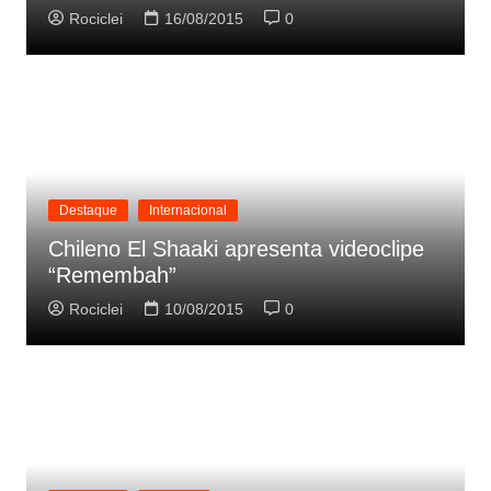
Rociclei
16/08/2015
0
Destaque
Internacional
Chileno El Shaaki apresenta videoclipe
“Remembah”
Rociclei
10/08/2015
0