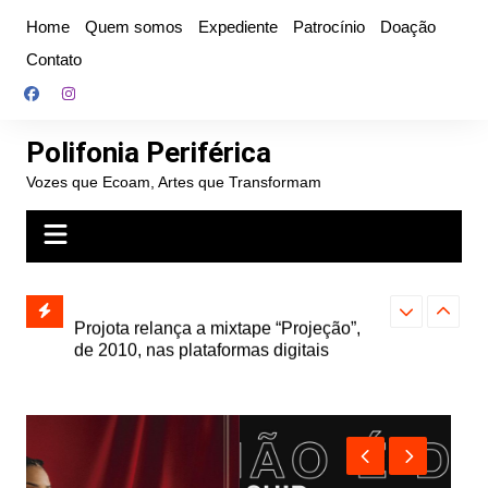
Ir
Home
Quem somos
Expediente
Patrocínio
Doação
para
Contato
o
conteúdo
Polifonia Periférica
Vozes que Ecoam, Artes que Transformam
” e abre
Projota relança a mixtape “Projeção”,
Farofa Carioca
k autoral,
de 2010, nas plataformas digitais
duplo e faz s
Seu Jorge no 