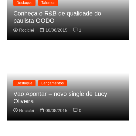
Destaque
Talentos
Conheça o R&B de qualidade do
paulista GODO
Rociclei
10/08/2015
1
Destaque
Lançamentos
Vão Apontar – novo single de Lucy
Oliveira
Rociclei
09/08/2015
0